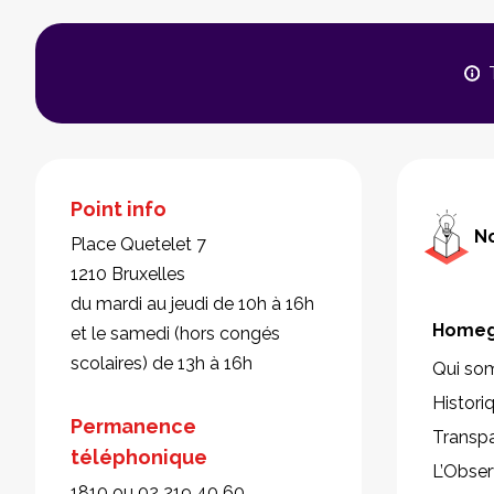
Point info
No
Place Quetelet 7
1210 Bruxelles
du mardi au jeudi de 10h à 16h
Homeg
et le samedi (hors congés
scolaires) de 13h à 16h
Qui so
Histori
Permanence
Transp
téléphonique
L’Obser
1810 ou 02 219 40 60