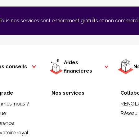
Tous nos services sont entièrement gratuits et non commerci
Aides
s conseils
No
financières
rade
Nos services
Collab
mmes-nous ?
RENOL
que
Réseau 
arence
vatoire royal