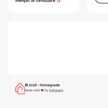
Remplir le formulaire
© 2026 - Homegrade
Made with
by
Deligraph
love