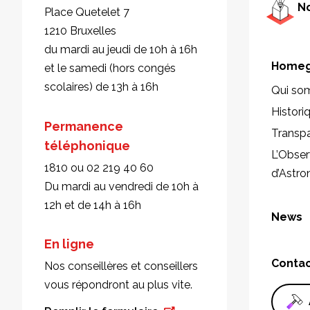
No
Place Quetelet 7
1210 Bruxelles
du mardi au jeudi de 10h à 16h
Homeg
et le samedi (hors congés
scolaires) de 13h à 16h
Qui so
Histori
Permanence
Transp
téléphonique
L’Obser
1810 ou 02 219 40 60
d’Astr
Du mardi au vendredi de 10h à
12h et de 14h à 16h
News
En ligne
Conta
Nos conseillères et conseillers
vous répondront au plus vite.