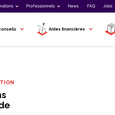
rations
Professionnels
News
FAQ
Jobs
conseils
Aides financières
ATION
ns
 de