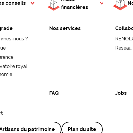
s conseils
No
financières
rade
Nos services
Collab
mmes-nous ?
RENOL
que
Réseau 
arence
vatoire royal
onomie
FAQ
Jobs
ct
Artisans du patrimoine
Plan du site