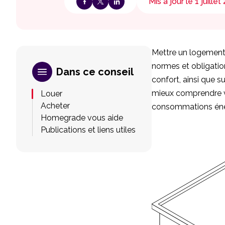
Mis à jour le 1 juille
Mettre un logement 
normes et obligatio
Dans ce conseil
confort, ainsi que s
mieux comprendre vo
Louer
Acheter
consommations énerg
Homegrade vous aide
Publications et liens utiles