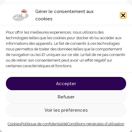
Nos services
Gérer le consentement aux
Homegrade vous conseille et vous
cookies
accompagne gratuitement en matière de
rénovation de votre logement privé.
Pour offrir les meilleures expériences, nous utilisons des
technologies telles que les cookies pour stocker et/ou accéder aux
informations des appareils. Le fait de consentir à ces technologies
nous permettra de traiter des données telles que le comportement
Consulter les services
de navigation ou les ID uniques sur ce site. Le fait de ne pas consentir
ou de retirer son consentement peut avoir un effet négatif sur
certaines caractéristiques et fonctions.
Accepter
Refuser
Contact
Voir les préférences
Vous avez un projet de rénovation, vous ne
Cookies
Politique de confidentialité
Conditions générales d’utilisation
savez pas par où commencer, vous avez