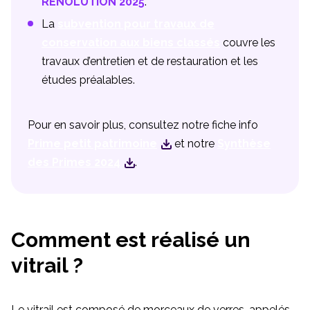
RENOLUTION 2025
.
La
subvention pour travaux de
conservation aux biens classés
couvre les
travaux d’entretien et de restauration et les
études préalables.
Pour en savoir plus, consultez notre fiche info
Prime petit patrimoine
et notre
Synthèse
des Primes 2024
.
Comment est réalisé un
vitrail ?
Le vitrail est composé de morceaux de verres, appelés