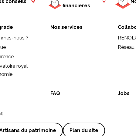
s conseils
No
financières
rade
Nos services
Collab
mmes-nous ?
RENOL
que
Réseau 
arence
vatoire royal
onomie
FAQ
Jobs
ct
Artisans du patrimoine
Plan du site