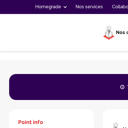
Contenu
Homegrade
Nos services
Collabo
Nos 
Point info