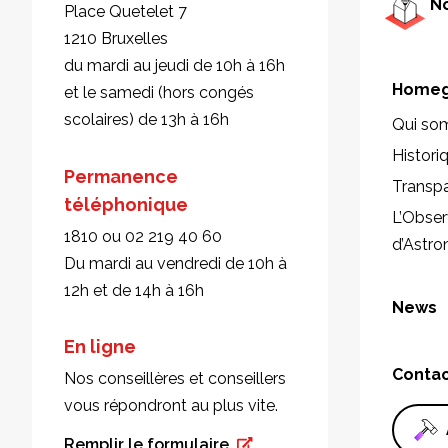
No
Place Quetelet 7
1210 Bruxelles
du mardi au jeudi de 10h à 16h
Homeg
et le samedi (hors congés
scolaires) de 13h à 16h
Qui so
Histori
Permanence
Transp
téléphonique
L’Obser
1810 ou 02 219 40 60
d’Astr
Du mardi au vendredi de 10h à
12h et de 14h à 16h
News
En ligne
Conta
Nos conseillères et conseillers
vous répondront au plus vite.
Remplir le formulaire