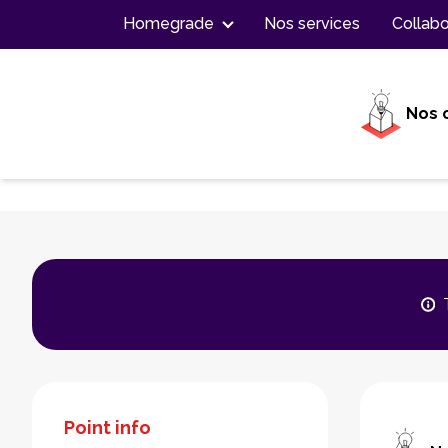
Contenu
Homegrade
Nos services
Collabo
Nos 
Point info