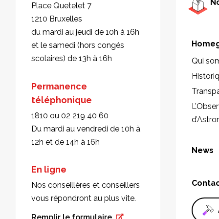
No
Place Quetelet 7
1210 Bruxelles
du mardi au jeudi de 10h à 16h
Homeg
et le samedi (hors congés
scolaires) de 13h à 16h
Qui so
Histori
Permanence
Transp
téléphonique
L’Obser
1810 ou 02 219 40 60
d’Astr
Du mardi au vendredi de 10h à
12h et de 14h à 16h
News
En ligne
Conta
Nos conseillères et conseillers
vous répondront au plus vite.
Remplir le formulaire