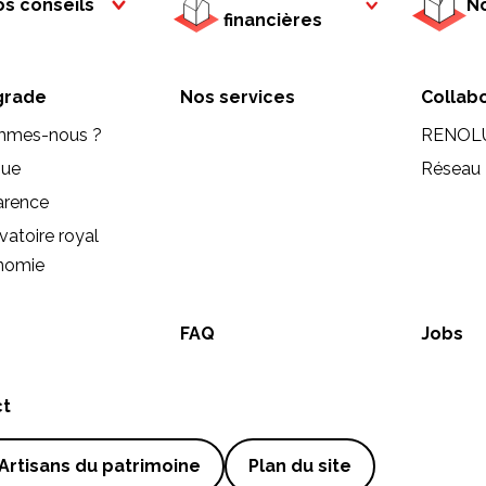
s conseils
No
financières
rade
Nos services
Collab
mmes-nous ?
RENOL
que
Réseau 
arence
vatoire royal
onomie
FAQ
Jobs
ct
Artisans du patrimoine
Plan du site