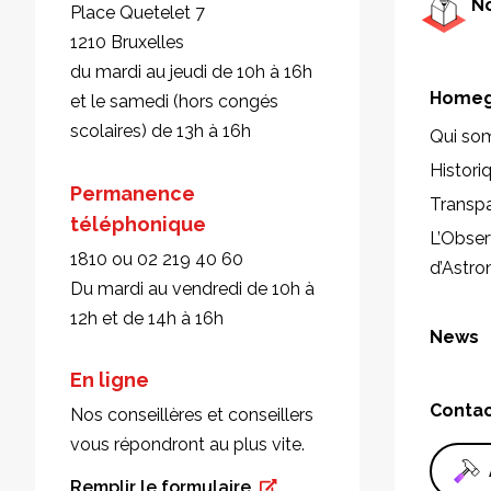
No
Place Quetelet 7
1210 Bruxelles
du mardi au jeudi de 10h à 16h
Homeg
et le samedi (hors congés
scolaires) de 13h à 16h
Qui so
Histori
Permanence
Transp
téléphonique
L’Obser
1810 ou 02 219 40 60
d’Astr
Du mardi au vendredi de 10h à
12h et de 14h à 16h
News
En ligne
Conta
Nos conseillères et conseillers
vous répondront au plus vite.
Remplir le formulaire