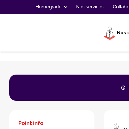
Contenu
Homegrade
Nos services
Collabo
Nos 
Point info