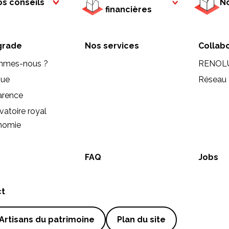
s conseils
No
financières
rade
Nos services
Collab
mmes-nous ?
RENOL
que
Réseau 
arence
vatoire royal
onomie
FAQ
Jobs
ct
Artisans du patrimoine
Plan du site