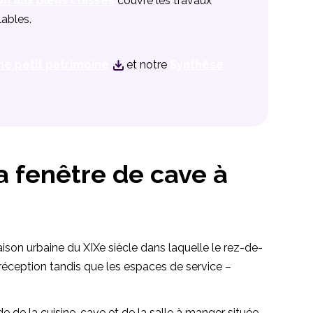
on aux biens classés
couvre les travaux
lables.
me petit patrimoine
et notre
Synthèse
la fenêtre de cave à
maison urbaine du XIXe siècle dans laquelle le rez-de-
réception tandis que les espaces de service –
 de la cuisine-cave et de la salle à manger située