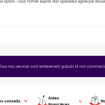
ule option : vous former auprès d’un opérateur agréé par Brux
Tous nos services sont entièrement gratuits et non commerci
Aides
s conseils
No
financières