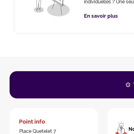
individuelles ? Une se
En savoir plus
Formations PEB
Point info
No
Place Quetelet 7