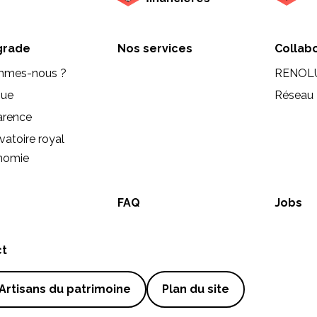
rade
Nos services
Collab
mmes-nous ?
RENOL
que
Réseau 
arence
vatoire royal
onomie
FAQ
Jobs
ct
Artisans du patrimoine
Plan du site