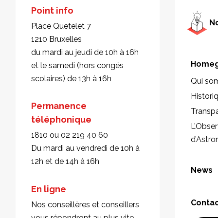
Point info
No
Place Quetelet 7
1210 Bruxelles
du mardi au jeudi de 10h à 16h
Homeg
et le samedi (hors congés
scolaires) de 13h à 16h
Qui so
Histori
Permanence
Transp
téléphonique
L’Obser
1810 ou 02 219 40 60
d’Astr
Du mardi au vendredi de 10h à
12h et de 14h à 16h
News
En ligne
Conta
Nos conseillères et conseillers
vous répondront au plus vite.