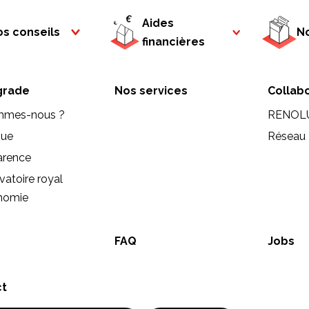
Aides
s conseils
No
financières
rade
Nos services
Collab
mmes-nous ?
RENOL
que
Réseau 
arence
vatoire royal
onomie
FAQ
Jobs
ct