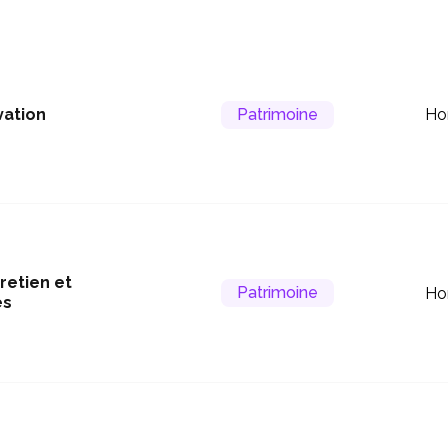
vation
Patrimoine
Ho
retien et
Patrimoine
Ho
es