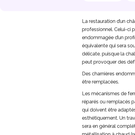
La restauration d’un châs
professionnel. Celui-ci 
endommagée d’un profil
équivalente qui sera soud
délicate, puisque la chal
peut provoquer des déf
Des charnières endom
être remplacées.
Les mécanismes de ferm
réparés ou remplacés p
qui doivent être adapt
esthétiquement. Un trava
sera en général complé
métallisation à chaud 