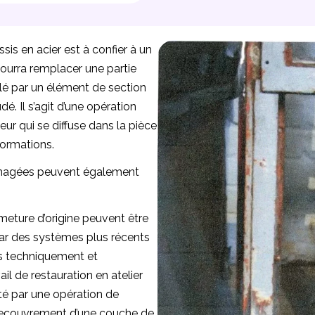
sis en acier est à confier à un
pourra remplacer une partie
é par un élément de section
é. Il s’agit d’une opération
eur qui se diffuse dans la pièce
ormations.
magées peuvent également
eture d’origine peuvent être
ar des systèmes plus récents
és techniquement et
il de restauration en atelier
té par une opération de
(recouvrement d’une couche de