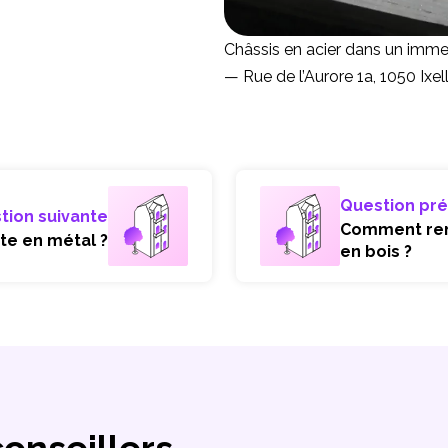
Châssis en acier dans un imm
— Rue de l’Aurore 1a, 1050 Ixel
Question pr
tion suivante
Comment renf
te en métal ?
en bois ?
conseillers