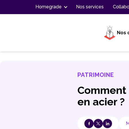
Contenu
Homegrade
Nos services
Collabo
Nos 
PATRIMOINE
Comment r
en acier ?
M