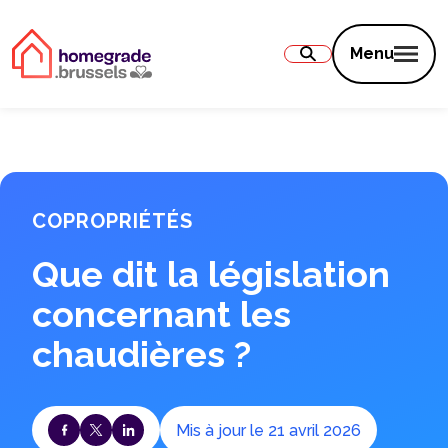
Contenu
Menu
COPROPRIÉTÉS
Que dit la législation
concernant les
chaudières ?
Mis à jour le 21 avril 2026