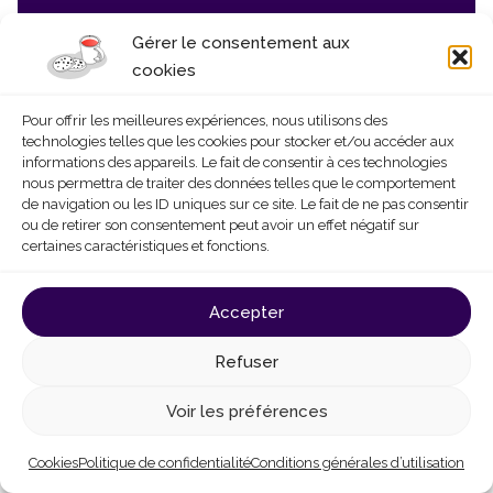
Nos publications
Gérer le consentement aux
cookies
Fiche info
Cheminée collective et chaudières
Pour offrir les meilleures expériences, nous utilisons des
individuelles : techniques et points d’attention
technologies telles que les cookies pour stocker et/ou accéder aux
pour une copropriété
informations des appareils. Le fait de consentir à ces technologies
nous permettra de traiter des données telles que le comportement
Webinaire
Cheminées collectives en petites
de navigation ou les ID uniques sur ce site. Le fait de ne pas consentir
copropriétés (2023)
ou de retirer son consentement peut avoir un effet négatif sur
certaines caractéristiques et fonctions.
Travaux en copropriété
Accepter
Fiche info
Les travaux en copropriété – Priorités
et points d’attention
Refuser
Webinaire
Procédure de prise de décision pour
Voir les préférences
des travaux de parties communes en
copropriété
Cookies
Politique de confidentialité
Conditions générales d’utilisation
Vidéos
Prise de décision​ en copropriété et