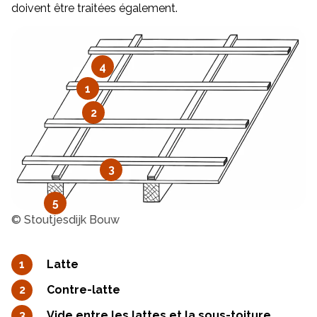
doivent être traitées également.
4
1
2
3
5
© Stoutjesdijk Bouw
Latte
Contre-latte
Vide entre les lattes et la sous-toiture