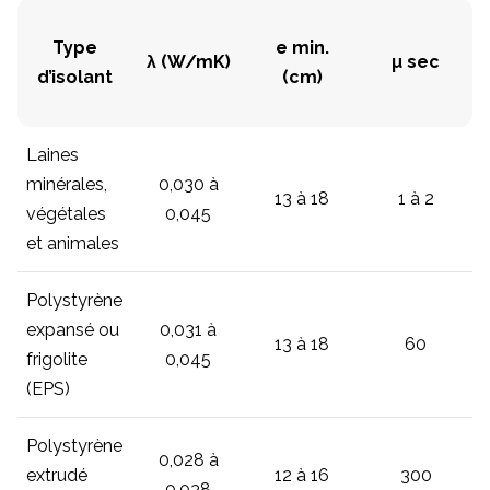
Type
e min.
λ (W/mK)
µ sec
d’isolant
(cm)
Laines
minérales,
0,030 à
13 à 18
1 à 2
végétales
0,045
et animales
Polystyrène
expansé ou
0,031 à
13 à 18
60
frigolite
0,045
(EPS)
Polystyrène
0,028 à
extrudé
12 à 16
300
0,038