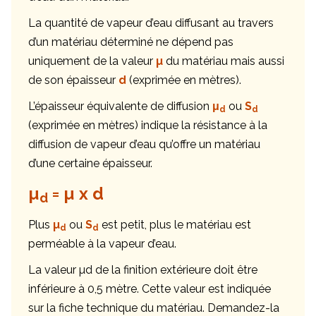
La quantité de vapeur d’eau diffusant au travers
d’un matériau déterminé ne dépend pas
uniquement de la valeur
µ
du matériau mais aussi
de son épaisseur
d
(exprimée en mètres).
L’épaisseur équivalente de diffusion
μ
ou
S
d
d
(exprimée en mètres) indique la résistance à la
diffusion de vapeur d’eau qu’offre un matériau
d’une certaine épaisseur.
µ
= µ x d
d
Plus
µ
ou
S
est petit, plus le matériau est
d
d
perméable à la vapeur d’eau.
La valeur µd de la finition extérieure doit être
inférieure à 0,5 mètre. Cette valeur est indiquée
sur la fiche technique du matériau. Demandez-la