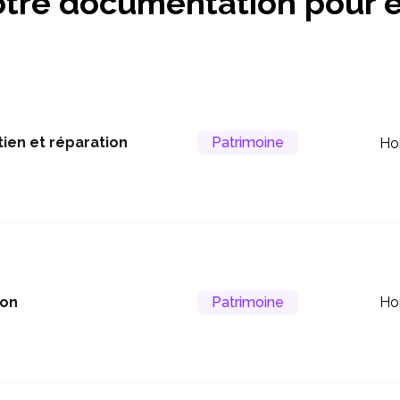
tre documentation pour e
tien et réparation
Patrimoine
Ho
ion
Patrimoine
Ho