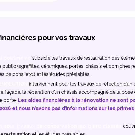
financières pour vos travaux
it patrimoine
subsidie les travaux de restauration des élémen
e public (sgraffites, céramiques, portes, châssis et corniches 
s balcons, etc.) et les études préalables.
RENOLUTION
interviennent pour les travaux de réfection d’un 
e façade, la réparation d’un châssis accompagné de la pose 
ne porte.
Les aides financières à la rénovation ne sont 
 2026 et nous n’avons pas d’informations sur les prim
n pour travaux de conservation aux biens classés
couvr
de restauration et les études préalables.