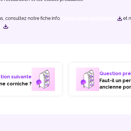
us, consultez notre fiche info
Prime petit patrimoine
et 
4
.
Question pr
tion suivante
Faut-il un p
e corniche ?
ancienne por