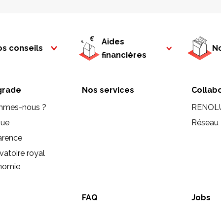
Aides
s conseils
No
financières
rade
Nos services
Collab
mmes-nous ?
RENOL
que
Réseau 
arence
vatoire royal
onomie
FAQ
Jobs