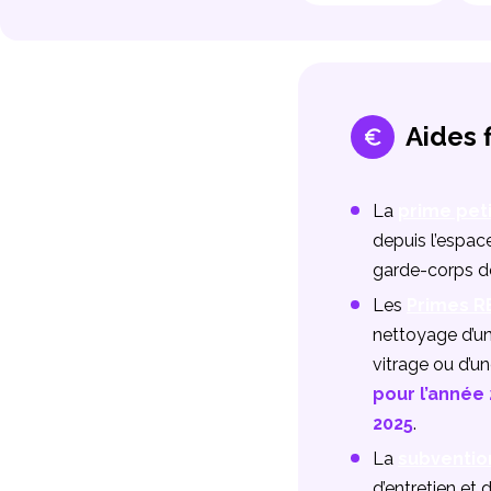
Aides 
La
prime pet
depuis l’espac
garde-corps de
Les
Primes 
nettoyage d’un
vitrage ou d’u
pour l’année
2025
.
La
subventio
d’entretien et 