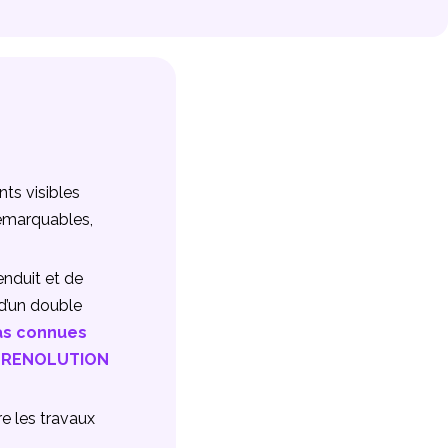
ts visibles
remarquables,
enduit et de
d’un double
pas connues
es RENOLUTION
e les travaux