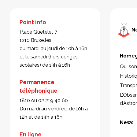
Point info
No
Place Quetelet 7
1210 Bruxelles
du mardi au jeudi de 10h à 16h
Homeg
et le samedi (hors congés
scolaires) de 13h à 16h
Qui so
Histori
Permanence
Transp
téléphonique
L’Obser
1810 ou 02 219 40 60
d’Astr
Du mardi au vendredi de 10h à
12h et de 14h à 16h
News
En ligne