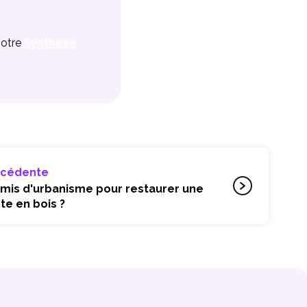
notre
Synthèse
écédente
ermis d'urbanisme pour restaurer une
te en bois ?