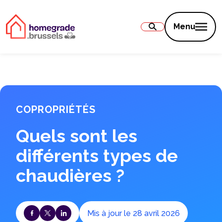
Contenu
Menu
COPROPRIÉTÉS
Quels sont les
différents types de
chaudières ?
Mis à jour le 28 avril 2026