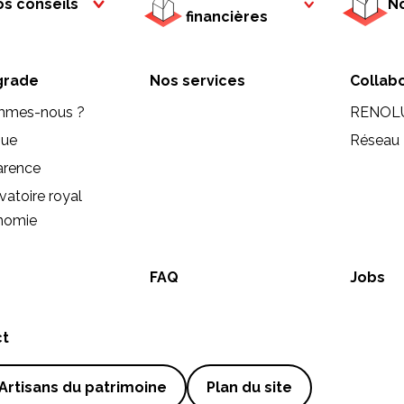
s conseils
No
financières
rade
Nos services
Collab
mmes-nous ?
RENOL
que
Réseau 
arence
vatoire royal
onomie
FAQ
Jobs
ct
Artisans du patrimoine
Plan du site