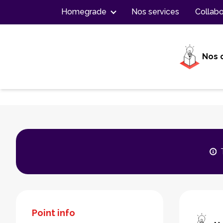
Contenu
Homegrade
Nos services
Collabo
Nos 
Point info