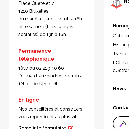
No
Place Quetelet 7
1210 Bruxelles
du mardi au jeudi de 10h à 16h
Homeg
et le samedi (hors congés
scolaires) de 13h à 16h
Qui so
Histori
Permanence
Transp
téléphonique
L’Obser
1810 ou 02 219 40 60
d’Astr
Du mardi au vendredi de 10h à
12h et de 14h à 16h
News
En ligne
Conta
Nos conseillères et conseillers
vous répondront au plus vite.
Remplir le formulaire