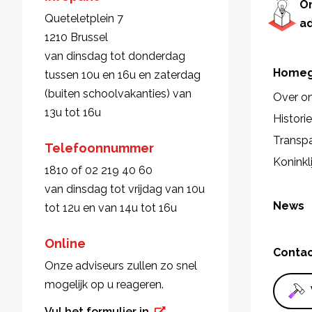
O
Queteletplein 7
a
1210 Brussel
van dinsdag tot donderdag
Homeg
tussen 10u en 16u en zaterdag
(buiten schoolvakanties) van
Over o
13u tot 16u
Histori
Transpa
Telefoonnummer
Koninkl
1810 of 02 219 40 60
van dinsdag tot vrijdag van 10u
News
tot 12u en van 14u tot 16u
Online
Conta
Onze adviseurs zullen zo snel
mogelijk op u reageren.
Vul het formulier in