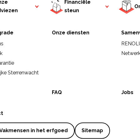
nze
Financiële
On
dviezen
steun
rade
Onze diensten
Samen
ns
RENOL
ek
Netwer
rantie
ijke Sterrenwacht
FAQ
Jobs
ct
Vakmensen in het erfgoed
Sitemap