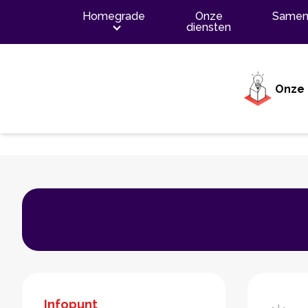
Inhoud
Homegrade
Onze
Samen
diensten
Onze 
Infopunt