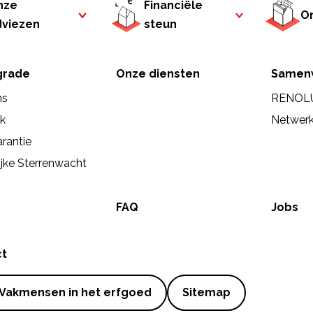
nze
Financiële
On
dviezen
steun
rade
Onze diensten
Samen
ns
RENOL
ek
Netwer
rantie
ijke Sterrenwacht
FAQ
Jobs
ct
Vakmensen in het erfgoed
Sitemap