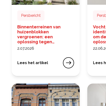
Persbericht
Persb
Binnenterreinen van
Vocht
huizenblokken
identi
vergroenen: een
om de
oplossing tegen
oplos
klimaatveranderingen
2.07.2026
22.06.
Lees het artikel
Lees h
Binnenterreinen van huizenblokken vergroen
Vocht 