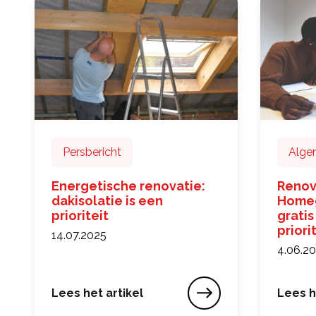
Persbericht
Alge
Energetische renovatie:
Renove
dakisolatie is een
Homeg
prioriteit
gratis
priori
14.07.2025
uitvo
4.06.2
werk
Lees het artikel
Lees h
Energetische renovatie: dakisolatie is een pri
Renove