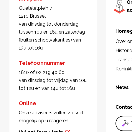
O
Queteletplein 7
a
1210 Brussel
van dinsdag tot donderdag
Homeg
tussen 10u en 16u en zaterdag
(buiten schoolvakanties) van
Over o
13u tot 16u
Histori
Transpa
Telefoonnummer
Koninkl
1810 of 02 219 40 60
van dinsdag tot vrijdag van 10u
News
tot 12u en van 14u tot 16u
Online
Conta
Onze adviseurs zullen zo snel
mogelijk op u reageren.