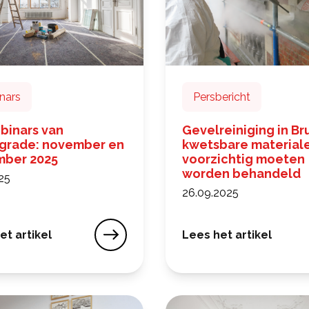
nars
Persbericht
binars van
Gevelreiniging in Br
rade: november en
kwetsbare materiale
ber 2025
voorzichtig moeten
worden behandeld
25
26.09.2025
et artikel
Lees het artikel
binars van Homegrade: november en december 2025
Gevelreiniging in Bru