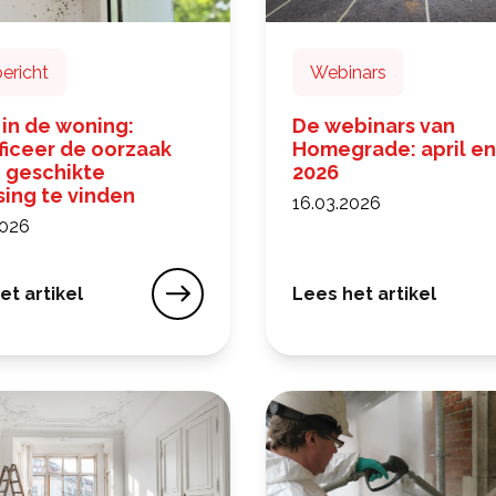
ericht
Webinars
 in de woning:
De webinars van
ficeer de oorzaak
Homegrade: april en
 geschikte
2026
sing te vinden
16.03.2026
2026
et artikel
Lees het artikel
en: een oplossing tegen klimaatveranderingen
in de woning: identificeer de oorzaak om de geschikte
De webinars van Home