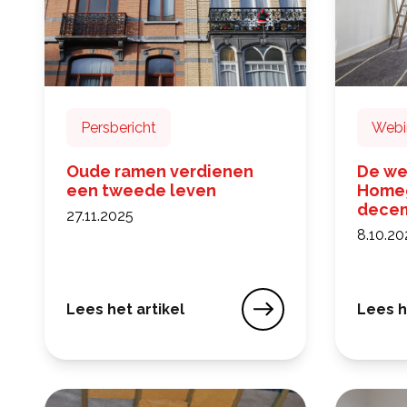
Persbericht
Webi
Oude ramen verdienen
De we
een tweede leven
Homeg
decem
27.11.2025
8.10.20
Lees het artikel
Lees h
Oude ramen verdienen een tweede leven
De we