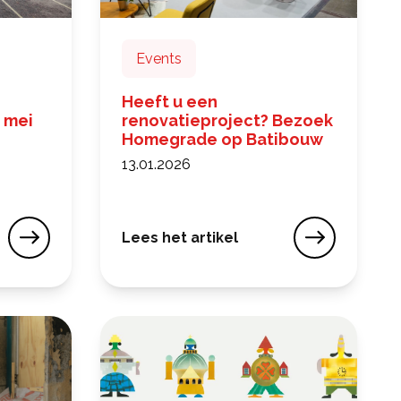
Events
Heeft u een
 mei
renovatieproject? Bezoek
Homegrade op Batibouw
13.01.2026
Lees het artikel
 oplossing te vinden
grade: april en mei 2026
Heeft u een renovatieproject? Bezo