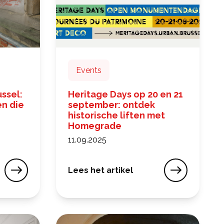
Events
ussel:
Heritage Days op 20 en 21
n die
september: ontdek
historische liften met
Homegrade
11.09.2025
Lees het artikel
ssel: kwetsbare materialen die voorzichtig moeten w
Heritage Days op 20 en 21 september