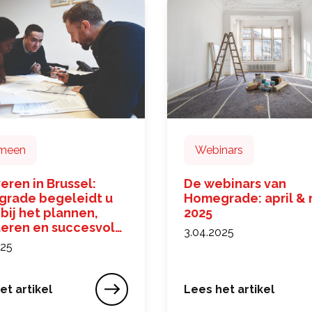
meen
Webinars
ren in Brussel:
De webinars van
rade begeleidt u
Homegrade: april & 
 bij het plannen,
2025
teren en succesvol
3.04.2025
eren van uw
025
zaamheden
et artikel
Lees het artikel
oriteit
ren in Brussel: Homegrade begeleidt u gratis bij het
De webinars van Home