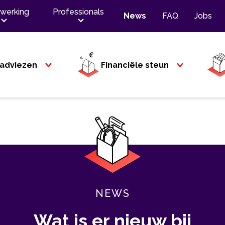
werking
Professionals
News
FAQ
Jobs
adviezen
Financiële steun
NEWS
Wat is er nieuw bij