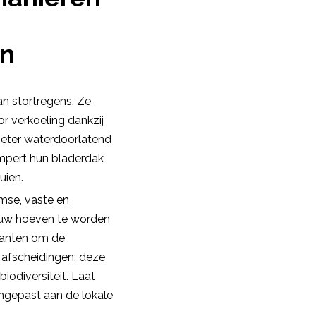
en
n stortregens. Ze
 verkoeling dankzij
beter waterdoorlatend
empert hun bladerdak
uien.
emse, vaste en
ieuw hoeven te worden
planten om de
 afscheidingen: deze
odiversiteit. Laat
angepast aan de lokale