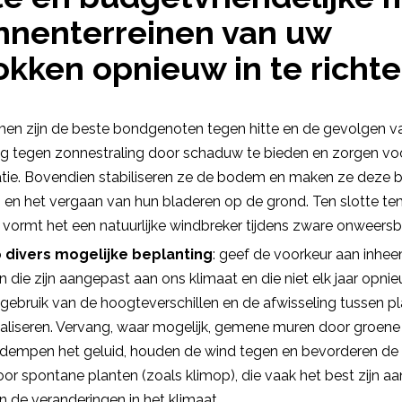
nnenterreinen van uw
okken opnieuw in te richt
men zijn de beste bondgenoten tegen hitte en de gevolgen va
 tegen zonnestraling door schaduw te bieden en zorgen voor
tie. Bovendien stabiliseren ze de bodem en maken ze deze 
s en het vergaan van hun bladeren op de grond. Ten slotte t
 vormt het een natuurlijke windbreker tijdens zware onweersb
 divers mogelijke beplanting
: geef de voorkeur aan inhe
n die zijn aangepast aan ons klimaat en die niet elk jaar opn
gebruik van de hoogteverschillen en de afwisseling tussen 
liseren. Vervang, waar mogelijk, gemene muren door groene
 dempen het geluid, houden de wind tegen en bevorderen de bi
oor spontane planten (zoals klimop), die vaak het best zijn a
de veranderingen in het klimaat.