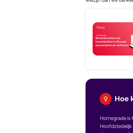
welzijn dan we denke
Hoe 
Homegrade is h
Hoofdstedelijk 