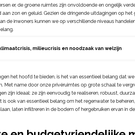
sen er, de groene ruimtes zijn onvoldoende en ongelijk verde
ld aan zon en geluid. Gezien de dringende uitdagingen op het 
 van de inwoners kunnen we op verschillende niveaus handelen
belang.
klimaatcrisis, milieucrisis en noodzaak van welzijn
gen het hoofd te bieden, is het van essentieel belang dat w
. Met name door onze privéruimtes op grote schaal te vergr
n zijn ideaal: ze zijn eenvoudig te realiseren, robuust, duurz
 is ook van essentieel belang om het regenwater te beheren, 
aan, laten infiltreren in de bodem of hergebruiken ervan in d
te en budgetvriendelijke 