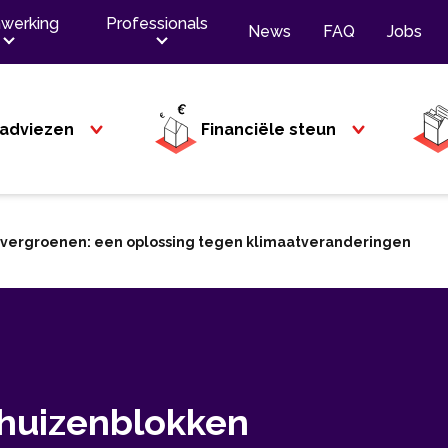
werking
Professionals
News
FAQ
Jobs
adviezen
Financiële steun
 vergroenen: een oplossing tegen klimaatveranderingen
 huizenblokken