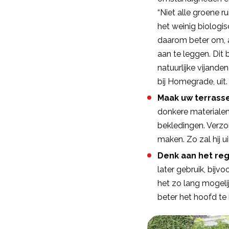
“Niet alle groene r
het weinig biologi
daarom beter om, a
aan te leggen. Dit 
natuurlijke vijand
bij Homegrade, uit.
Maak uw terrass
donkere materialen 
bekledingen. Verz
maken. Zo zal hij 
Denk aan het r
later gebruik, bijv
het zo lang mogeli
beter het hoofd te