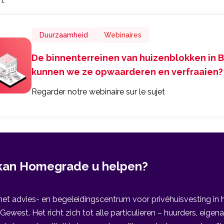
n.
Duurzaamheid
Webinaires
De binnenterreinen van huizenblokken in B
kunnen we ze opwaarderen en verfraaien?
Regarder notre webinaire sur le sujet
kan Homegrade u helpen?
et advies- en begeleidingscentrum voor privéhuisvesting in 
Gewest. Het richt zich tot alle particulieren – huurders, eige