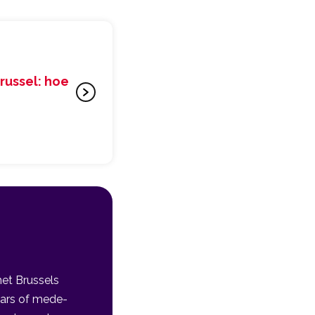
russel: hoe
het Brussels
naars of mede-