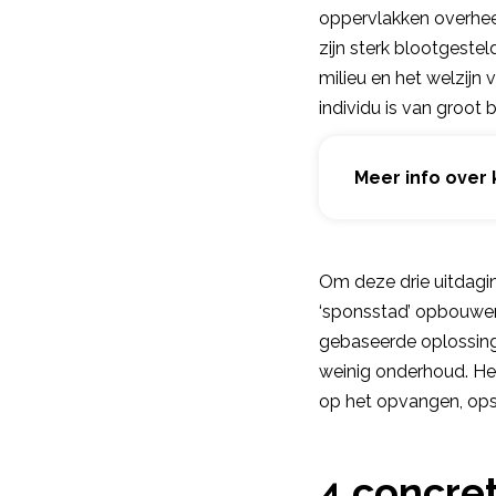
oppervlakken overheer
zijn sterk blootgeste
milieu en het welzijn
individu is van groot 
Meer info over 
Om deze drie uitdagin
‘sponsstad’ opbouwen
gebaseerde oplossinge
weinig onderhoud. Het
op het opvangen, opsl
4 concre