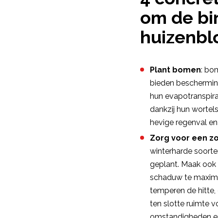
om de bi
huizenbl
Plant bomen
: bo
bieden bescherming
hun evapotranspira
dankzij hun wortel
hevige regenval en
Zorg voor een zo
winterharde soorte
geplant. Maak ook 
schaduw te maxima
temperen de hitte,
ten slotte ruimte v
omstandigheden en 