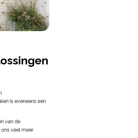
lossingen
n
aken is eveneens een
en van de
e ons veel meer