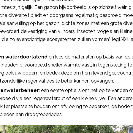
uimtes zijn gelijk. Een gazon bijvoorbeeld is op zichzelf weini
sche diversiteit biedt en doorgaans regelmatig besproeid moe
ls aanvulling op het gazon, dichte zones met een grote diver
bevordert de vestiging van vlinders, insecten, vogels en klei
en, die zo evenwichtige ecosystemen zullen vormen”, legt Will
en waterdoorlatend
en kies de materialen op basis van de o
houden bijvoorbeeld sneller warmte vast, in tegenstelling tot
org ook uw bodem en bedek deze om hem levendiger, vochtrij
uitzonderlijke regenval des te beter kunnen opvangen.
egenwaterbeheer
: een eerste optie is om het op te vangen o
oorbeeld via een regenwaterput of een kleine vijver. Een ander
jk ter plaatse te houden om afvloeiing te beperken, de bodem
 bieden aan droogteperiodes.