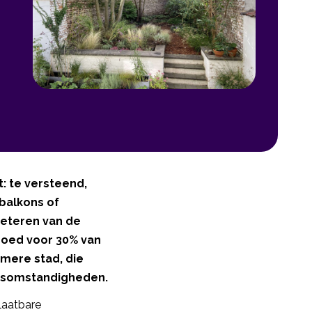
: te versteend,
 balkons of
eteren van de
 goed voor 30% van
amere stad, die
ersomstandigheden.
laatbare