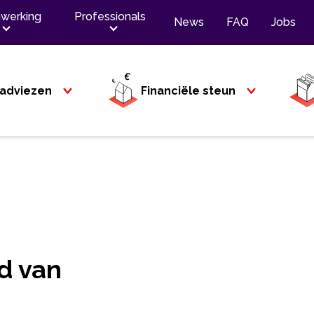
werking
Professionals
News
FAQ
Jobs
adviezen
Financiële steun
id van