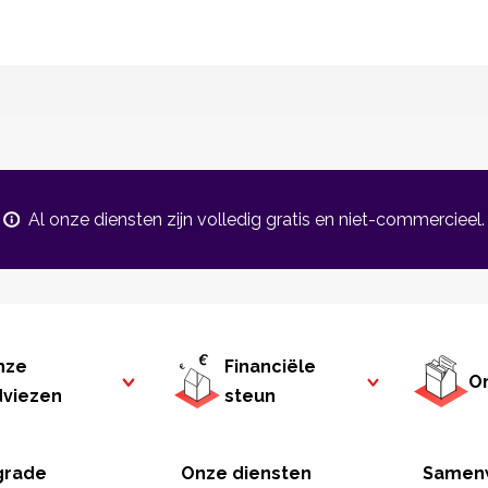
Al onze diensten zijn volledig gratis en niet-commercieel.
nze
Financiële
On
dviezen
steun
rade
Onze diensten
Samen