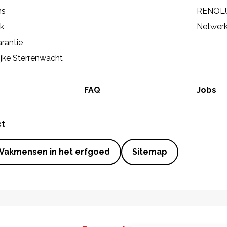
ns
RENOL
ek
Netwer
rantie
ijke Sterrenwacht
FAQ
Jobs
ct
Vakmensen in het erfgoed
Sitemap