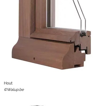
Hout
©Walup.be