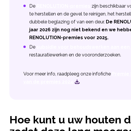
De
RENOLUTION-premies
zijn beschikbaar 
te herstellen en de gevel te reinigen, het herst
dubbele beglazing of van een deur.
De RENOLU
jaar 2026 zijn nog niet bekend en we heb
RENOLUTION-premies voor 2025.
De
subsidie voor behoudswerken aan ee
restauratiewerken en de vooronderzoeken.
Voor meer info, raadpleeg onze infofiche
Premie 
van de premies 2024
.
Hoe kunt u uw houten 