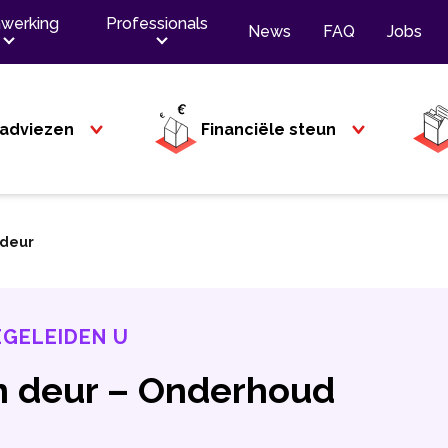
werking
Professionals
News
FAQ
Jobs
adviezen
Financiële steun
 deur
EGELEIDEN U
n deur – Onderhoud