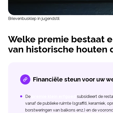
Brievenbusklep in jugendstil
Welke premie bestaat er
van historische houten 
Financiële steun voor uw w
De
premie klein erfgoed
subsidieert de rest
vanaf de publieke ruimte (sgraffiti, keramiek, op
borstweringen van balkons enz.) en de vooron