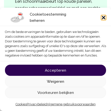
Een schoonmaakbeurt (op koude panelen,
zonder schoonmaakmiddel en met een zachte
Cookietoestemming
doek) zou uw normale productie weer kunnen
beheren
herstellen. Als deze schoonmaakbeurt niet
veilig kan worden uitgevoerd, aarzel dan niet
Om de beste ervaringen te bieden, gebruiken we technologieën
om hiervoor contact op te nemen met een
zoals cookies om apparaatinformatie op te slaan en/of te openen.
bedrijf.
Door toestemming te geven voor deze technologieën kunnen we
gegevens zoals surfgedrag of unieke ID's op deze site verwerken. Als
u geen toestemming geeft of uw toestemming intrekt, kan dit een
negatieve invloed hebben op bepaalde kenmerken en functies.
Accepteren
Weigeren
Homegrade: hoe kunnen wij u
Voorkeuren bekijken
helpen?
Cookies
Privacybeleid
Algemene gebruiksvoorwaarden