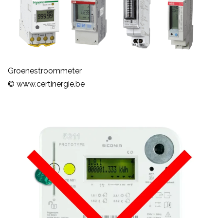
Groenestroommeter
© www.certinergie.be