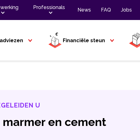
werking
Professionals
News
FAQ
Jobs
adviezen
Financiële steun
EGELEIDEN U
: marmer en cement