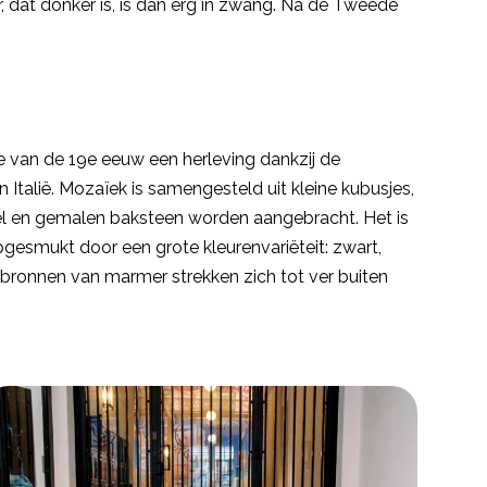
 dat donker is, is dan erg in zwang. Na de Tweede
de van de 19e eeuw een herleving dankzij de
talië. Mozaïek is samengesteld uit kleine kubusjes,
el en gemalen baksteen worden aangebracht. Het is
pgesmukt door een grote kleurenvariëteit: zwart,
gsbronnen van marmer strekken zich tot ver buiten