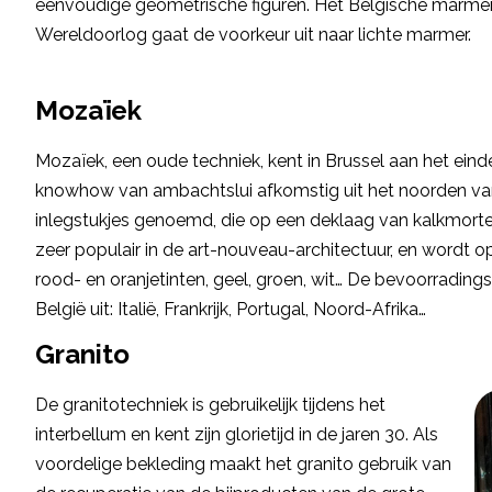
eenvoudige geometrische figuren. Het Belgische marmer,
Wereldoorlog gaat de voorkeur uit naar lichte marmer.
Mozaïek
Mozaïek, een oude techniek, kent in Brussel aan het ein
knowhow van ambachtslui afkomstig uit het noorden van I
inlegstukjes genoemd, die op een deklaag van kalkmort
zeer populair in de art-nouveau-architectuur, en wordt o
rood- en oranjetinten, geel, groen, wit… De bevoorradin
België uit: Italië, Frankrijk, Portugal, Noord-Afrika…
Granito
De granitotechniek is gebruikelijk tijdens het
interbellum en kent zijn glorietijd in de jaren 30. Als
voordelige bekleding maakt het granito gebruik van