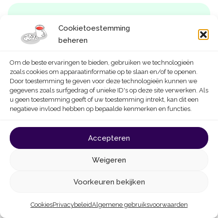
Cookietoestemming
beheren
Homegrade: hoe kunnen wij u
Om de beste ervaringen te bieden, gebruiken we technologieën
helpen?
zoals cookies om apparaatinformatie op te slaan en/of te openen.
Door toestemming te geven voor deze technologieën kunnen we
Homegrade helpt u bij het begrijpen en uitvoeren
gegevens zoals surfgedrag of unieke ID's op deze site verwerken. Als
u geen toestemming geeft of uw toestemming intrekt, kan dit een
van de stedenbouwkundige procedures die nodig
negatieve invloed hebben op bepaalde kenmerken en functies.
zijn voor uw kleinschalige renovatie- of
bouwprojecten.
Accepteren
Onze diensten
Weigeren
Gedetailleerde informatie over
Voorkeuren bekijken
stedenbouwkundige voorschriften zoals de
GSV, de besluiten van geringe omvang, de
Cookies
Privacybeleid
Algemene gebruiksvoorwaarden
GemSV en de BBP’s.