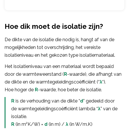
Hoe dik moet de isolatie zijn?
De dikte van de isolatie die nodig is, hangt af van de
mogelijkheden tot overschrijding, het vereiste
isolatieniveau en het gekozen type isolatiemateriaal.
Het isolatieniveau van een materiaal wordt bepaald
door de warmteweerstand (
R
-waarde), die afhangt van
de dikte en de warmtegeleidingscoëfficiënt (“
λ
“).
Hoe hoger de
R
-waarde, hoe beter de isolatie.
R
is de verhouding van de dikte “
d
” gedeeld door
de warmtegeleidingscoëfficiënt lambda “
λ
” van de
isolatie.
R
(in m²K/W) =
d
(in m) /
λ
(in W/m.K)