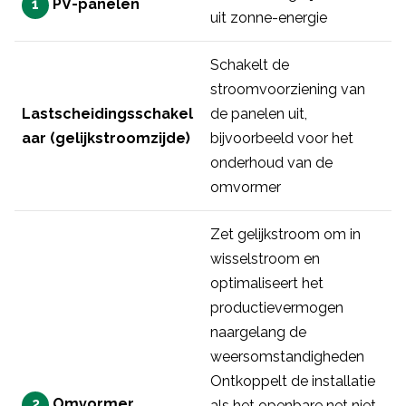
1
PV-panelen
uit zonne-energie
Schakelt de
stroomvoorziening van
Lastscheidingsschakel
de panelen uit,
aar (gelijkstroomzijde)
bijvoorbeeld voor het
onderhoud van de
omvormer
Zet gelijkstroom om in
wisselstroom en
optimaliseert het
productievermogen
naargelang de
weersomstandigheden
Ontkoppelt de installatie
2
Omvormer
als het openbare net niet