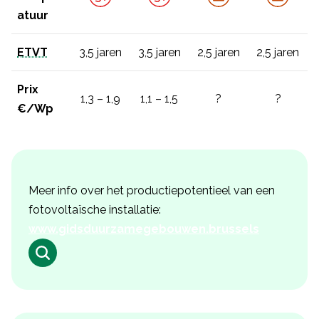
atuur
ETVT
3,5 jaren
3,5 jaren
2,5 jaren
2,5 jaren
Prix
1,3 – 1,9
1,1 – 1,5
?
?
€/Wp
Meer info over het productiepotentieel van een
fotovoltaïsche installatie:
www.gidsduurzamegebouwen.brussels