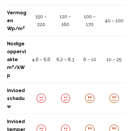
Vermog
150 –
120 –
100 –
en
40 – 100
220
160
170
2
Wp/m
Nodige
oppervl
akte
4,6 – 6,6
6,2 – 8,3
6 – 10
10 – 25
2
m
/kW
p
Invloed
schadu
w
Invloed
temper