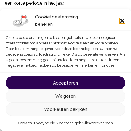
een korte periode in het jaar.
Wanneer schaduw een probleem vormt, kan de
Cookietoestemming
plaatsing van een
power optimizer
voor
beheren
micro-omvormers
een oplossing bieden. Op deze
manier wordt de negatieve invloed van schaduw op de
Om de beste ervaringen te bieden, gebruiken we technologieën
zoals cookies om apparaatinformatie op te slaan en/of te openen.
totale opbrengst beperkt. De installatie van deze
Door toestemming te geven voor deze technologieën kunnen we
voorzieningen brengt extra kosten met zich mee.
gegevens zoals surfgedrag of unieke ID's op deze site verwerken. Als
u geen toestemming geeft of uw toestemming intrekt, kan dit een
negatieve invloed hebben op bepaalde kenmerken en functies.
Temperatuur
Accepteren
Een verhoging van de temperatuur van de panelen is
nefast voor hun opbrengst. Om ze te laten afkoelen is
Weigeren
een plaatsing met luchtcirculatie onder de panelen (dus
Voorkeuren bekijken
overlappend) beter dan geïntegreerd in het dak.
Cookies
Privacybeleid
Algemene gebruiksvoorwaarden