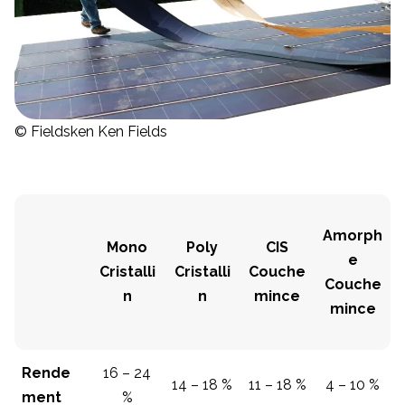
© Fieldsken Ken Fields
Amorph
Mono
Poly
CIS
e
Cristalli
Cristalli
Couche
Couche
n
n
mince
mince
Rende
16 – 24
14 – 18 %
11 – 18 %
4 – 10 %
ment
%