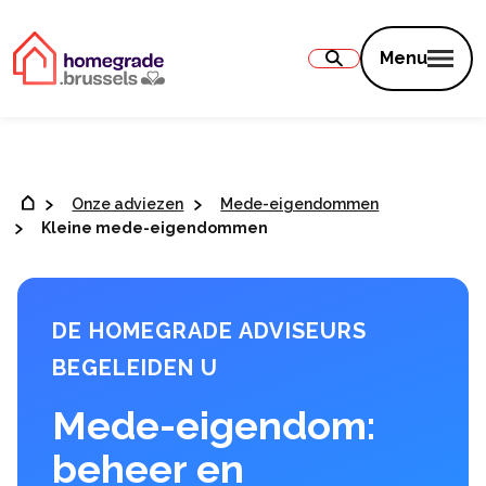
Inhoud
Menu
Onze adviezen
Mede-eigendommen
Kleine mede-eigendommen
DE HOMEGRADE ADVISEURS
BEGELEIDEN U
Mede-eigendom:
beheer en