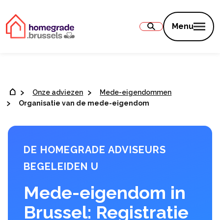
Inhoud
Menu
Onze adviezen
Mede-eigendommen
Organisatie van de mede-eigendom
DE HOMEGRADE ADVISEURS
BEGELEIDEN U
Mede-eigendom in
Brussel: Registratie