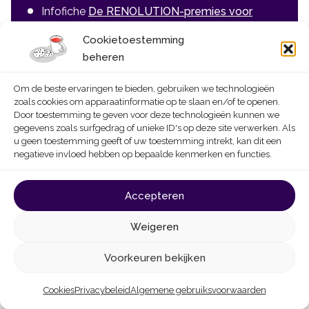
Infofiche
De RENOLUTION-premies voor
mede-eigendommen – Aandachtspunten en
Cookietoestemming
indieningsprocedure
beheren
Pagina
Premies en financiële incentives
Om de beste ervaringen te bieden, gebruiken we technologieën
zoals cookies om apparaatinformatie op te slaan en/of te openen.
Door toestemming te geven voor deze technologieën kunnen we
gegevens zoals surfgedrag of unieke ID's op deze site verwerken. Als
u geen toestemming geeft of uw toestemming intrekt, kan dit een
negatieve invloed hebben op bepaalde kenmerken en functies.
Accepteren
Weigeren
Was deze pagina nuttig?
Voorkeuren bekijken
Cookies
Privacybeleid
Algemene gebruiksvoorwaarden