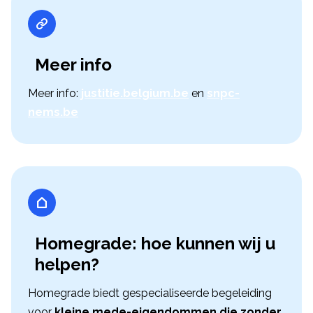
Meer info
Meer info:
justitie.belgium.be
en
snpc-
nems.be
Homegrade: hoe kunnen wij u
helpen?
Homegrade biedt gespecialiseerde begeleiding
voor
kleine mede-eigendommen die zonder