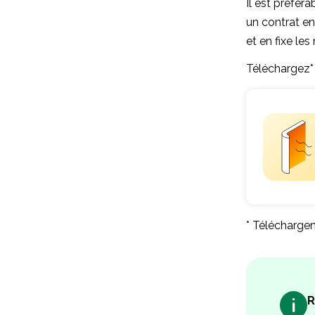
Il est préfér
un contrat ent
et en fixe les
Téléchargez*
* Téléchargem