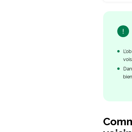
L’ob
vois
Dans
bien
Comme