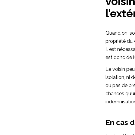
voisi
l’exté
Quand on isole
propriété du v
Il est nécess
est donc de l
Le voisin peu
isolation, ni
ou pas de préj
chances qu’u
indemnisatio
En cas d