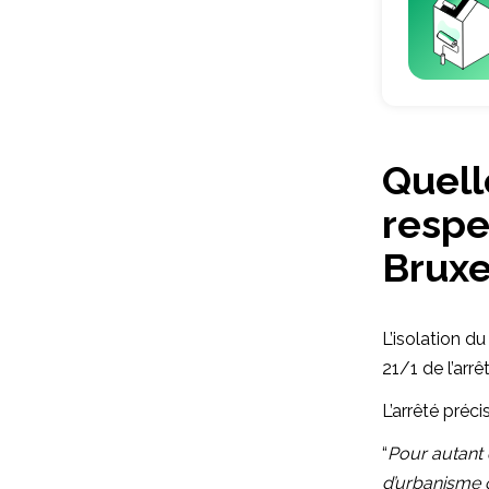
Quell
respe
Bruxe
L’isolation d
21/1 de l’arr
L’arrêté précis
“
Pour autant 
d’urbanisme o