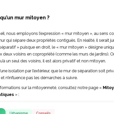
 qu’un mur mitoyen ?
il, nous employons l’expression « mur mitoyen », au sens cou
r qui sépare deux propriétés contiguës. En réalité, il serait jur
éparatif » puisque en droit, le « mur mitoyen » désigne uniq
x deux voisins en copropriété (comme les murs de jardins). Or
u’à un seul des voisins, il est alors privatif et non mitoyen.
une isolation par l’extérieur, que le mur de séparation soit pri
et n’influence pas les démarches à suivre.
nformations sur la mitoyenneté, consultez notre page «
Mitoy
atiques
» :
Urbanisme
Conseils