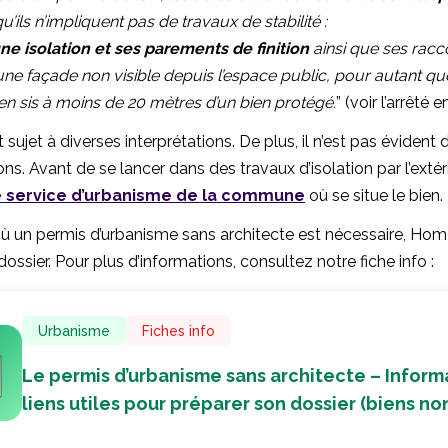
’ils n’impliquent pas de travaux de stabilité :
ne isolation et ses parements de finition
ainsi que ses rac
ne façade non visible depuis l’espace public, pour autant que
en sis à moins de 20 mètres d’un bien protégé.
” (voir l’arrêté e
t sujet à diverses interprétations. De plus, il n’est pas évident 
ns. Avant de se lancer dans des travaux d’isolation par l’extéri
e service d’urbanisme de la commune
où se situe le bien.
où un permis d’urbanisme sans architecte est nécessaire, Hom
dossier. Pour plus d’informations, consultez notre fiche info :
Urbanisme
Fiches info
Le permis d’urbanisme sans architecte – Inform
liens utiles pour préparer son dossier (biens n