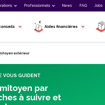
rations
Professionnels
News
FAQ
Jobs
conseils
Aides financières
 mitoyen extérieur
E VOUS GUIDENT
 mitoyen par
ches à suivre et