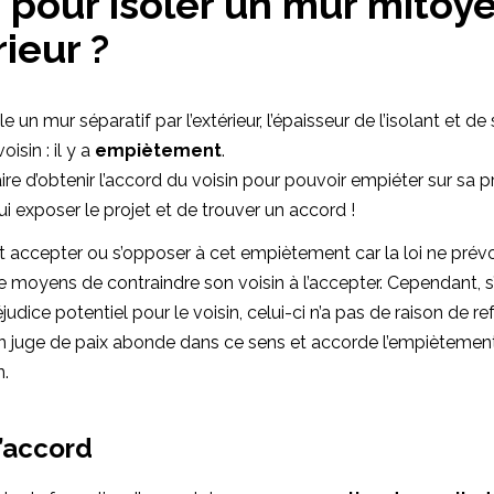
n pour isoler un mur mitoy
rieur ?
 un mur séparatif par l’extérieur, l’épaisseur de l’isolant et de 
oisin : il y a
empiètement
.
aire d’obtenir l’accord du voisin pour pouvoir empiéter sur sa p
ui exposer le projet et de trouver un accord !
t accepter ou s’opposer à cet empiètement car la loi ne prévo
 de moyens de contraindre son voisin à l’accepter. Cependant, s
udice potentiel pour le voisin, celui-ci n’a pas de raison de refu
n juge de paix abonde dans ce sens et accorde l’empièteme
n.
’accord