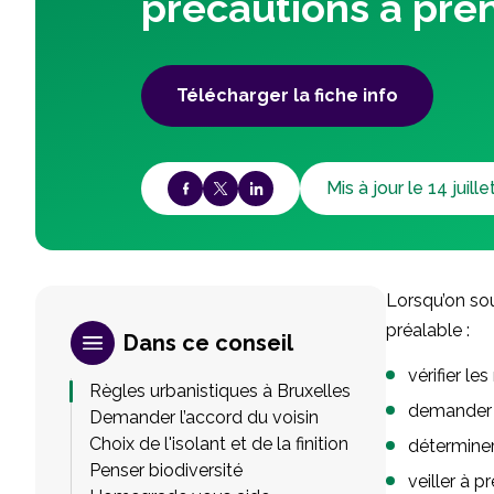
précautions à pre
Télécharger la fiche info
Mis à jour le 14 juill
Lorsqu’on sou
préalable :
Dans ce conseil
vérifier le
Règles urbanistiques à Bruxelles
demander l
Demander l’accord du voisin
Choix de l'isolant et de la finition
déterminer 
Penser biodiversité
veiller à p