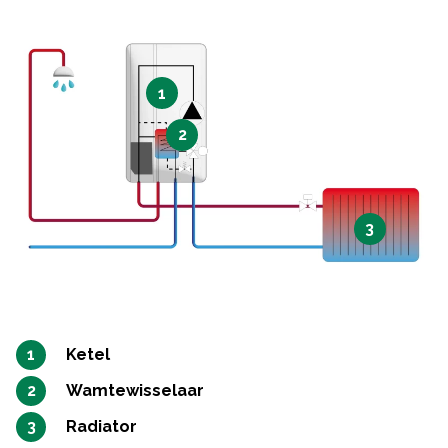
1
2
3
Ketel
Wamtewisselaar
Radiator