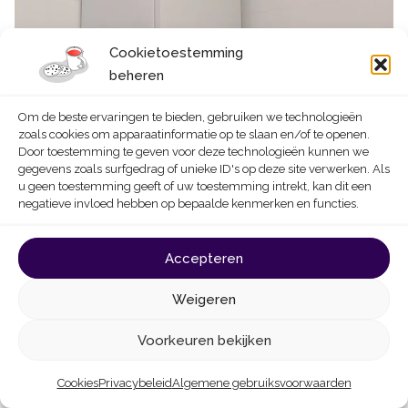
Cookietoestemming
beheren
Om de beste ervaringen te bieden, gebruiken we technologieën
zoals cookies om apparaatinformatie op te slaan en/of te openen.
Door toestemming te geven voor deze technologieën kunnen we
gegevens zoals surfgedrag of unieke ID's op deze site verwerken. Als
u geen toestemming geeft of uw toestemming intrekt, kan dit een
negatieve invloed hebben op bepaalde kenmerken en functies.
Gesloten gasdoorstromer
Accepteren
Voordelen
Nadelen
Weigeren
Voorkeuren bekijken
Het warmwaterdebiet
van standaardapparaten
Cookies
Privacybeleid
Algemene gebruiksvoorwaarden
Dit is de zuinigste
is beperkt