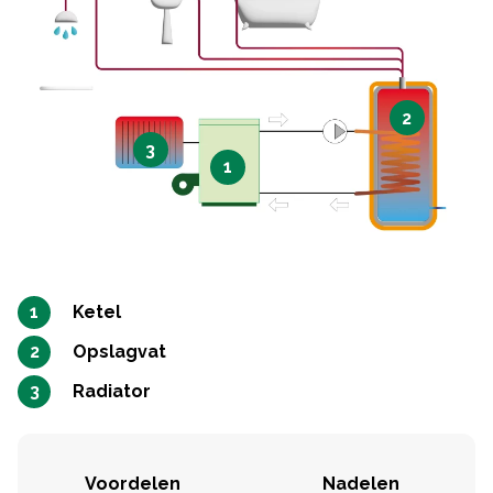
2
3
1
Ketel
Opslagvat
Radiator
Voordelen
Nadelen