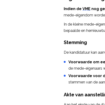
Indien de
VME
nog g
mede-eigendom worden
In de kleine mede-eigen
bepaalde en hernieuwba
Stemming
De kandidatuur kan aan
Voorwaarde om ee
de mede-eigenaars 
Voorwaarde voor d
stemmen van de aanw
Akte van aanstell
Aan het einde van de AV