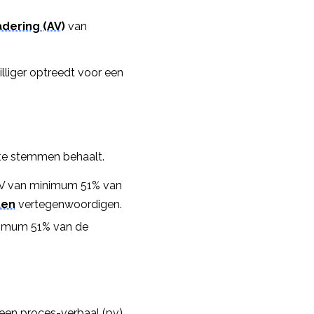
dering (AV)
van
lliger optreedt voor een
te stemmen behaalt.
V van minimum 51% van
ten
vertegenwoordigen.
nimum 51% van de
 een proces-verbaal (pv)