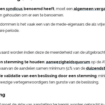
een
syndicus
benoemd heeft
, moet een
algemeen verga
 gehouden om er een te benoemen.
dommen is het vaak een van de mede-eigenaars die als vrijwi
re periode.
vaard worden indien deze de meerderheid van de uitgebrach
n stemming te houden
:
aanwezigheidsquorum
op de A
waarvan de aandelen samen minimum 51% van de
duizends
e validatie van een beslissing door een stemming
: mi
ezige vertegenwoordigers ten gunste van de beslissing.
ing
 moet de akte van aanstelling ter kennis worden gebracht in