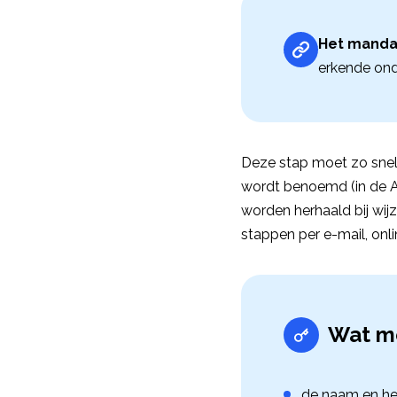
Het manda
erkende ond
Deze stap moet zo snel
wordt benoemd (in de A
worden herhaald bij wij
stappen per e-mail, onl
Wat mo
de naam en he