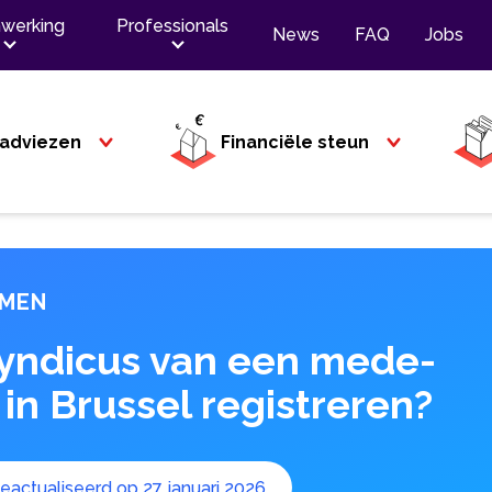
werking
Professionals
News
FAQ
Jobs
adviezen
Financiële steun
MMEN
yndicus van een mede-
n Brussel registreren?
eactualiseerd op 27 januari 2026