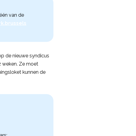
één van de
k.brussels
op de nieuwe syndicus
2 weken. Ze moet
mingsloket kunnen de
rs;