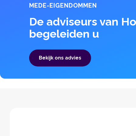
MEDE-EIGENDOMMEN
De adviseurs van 
begeleiden u
Bekijk ons ​​advies