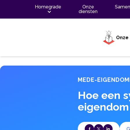
Inhoud
Homegrade
Onze
Samen
diensten
Onze 
MEDE-EIGENDO
Hoe een s
eigendom i
G