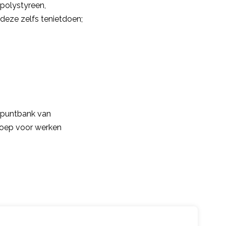
 polystyreen,
deze zelfs tenietdoen;
ispuntbank van
roep voor werken