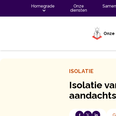
Inhoud
Homegrade
Onze
Samen
diensten
Onze 
ISOLATIE
Isolatie v
aandacht
G