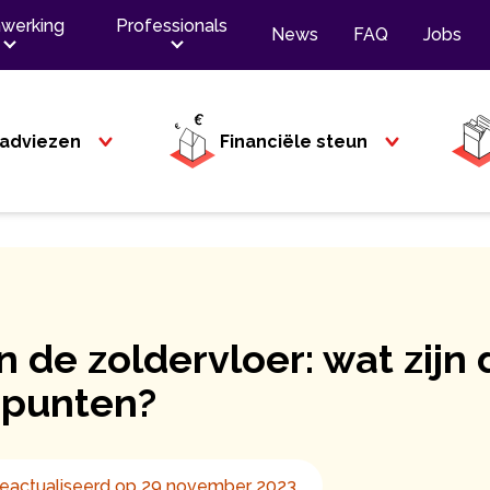
werking
Professionals
News
FAQ
Jobs
adviezen
Financiële steun
an de zoldervloer: wat zijn 
spunten?
eactualiseerd op 29 november 2023