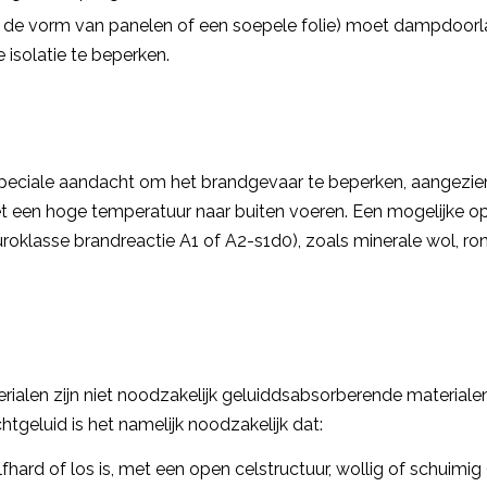
n de vorm van panelen of een soepele folie) moet dampdoorla
 isolatie te beperken.
peciale aandacht om het brandgevaar te beperken, aangezien
 een hoge temperatuur naar buiten voeren. Een mogelijke op
uroklasse brandreactie A1 of A2-s1d0), zoals minerale wol, r
rialen zijn niet noodzakelijk geluiddsabsorberende material
chtgeluid is het namelijk noodzakelijk dat:
lfhard of los is, met een open celstructuur, wollig of schuimig