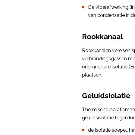
De vloerafwerking (i
van condensatie in de
Rookkanaal
Rookkanalen vereisen s
verbrandingsgassen met
onbrandbare isolatie (E
plaatsen.
Geluidsiolatie
Thermische isolatiemate
geluidsisolatie tegen lu
de isolatie soepel, ha