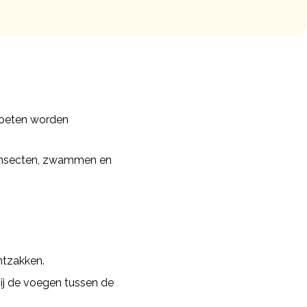
 moeten worden
, insecten, zwammen en
htzakken.
j de voegen tussen de