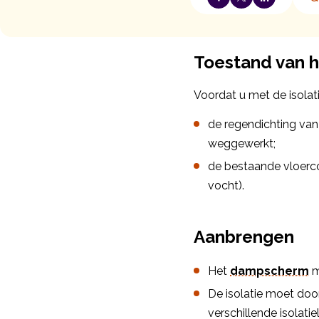
Toestand van h
Voordat u met de isolat
de regendichting van
weggewerkt;
de bestaande vloerco
vocht).
Aanbrengen
Het
dampscherm
m
De isolatie moet do
verschillende isolati