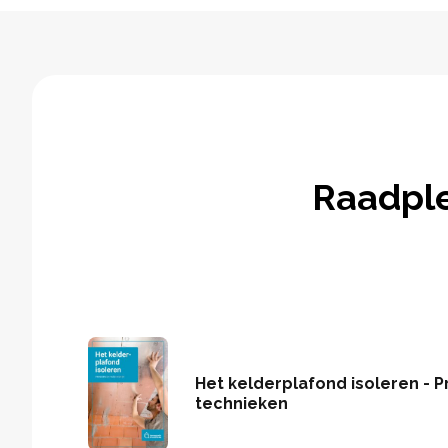
Raadpl
Het kelderplafond isoleren - P
technieken