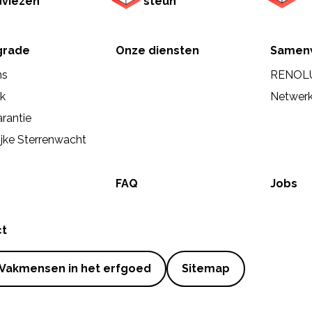
dviezen
steun
rade
Onze diensten
Samen
ns
RENOL
ek
Netwer
rantie
ijke Sterrenwacht
FAQ
Jobs
ct
Vakmensen in het erfgoed
Sitemap