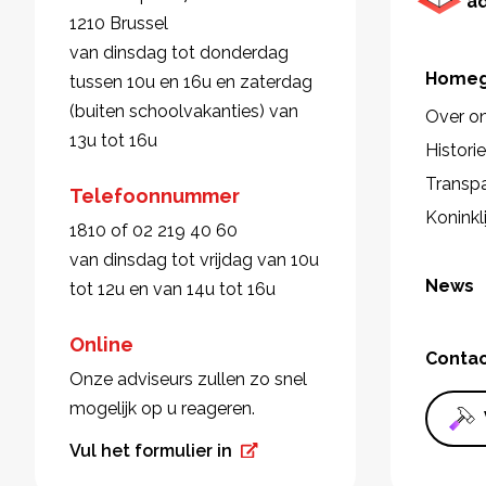
a
1210 Brussel
van dinsdag tot donderdag
Homeg
tussen 10u en 16u en zaterdag
(buiten schoolvakanties) van
Over o
13u tot 16u
Histori
Transpa
Telefoonnummer
Koninkl
1810 of 02 219 40 60
van dinsdag tot vrijdag van 10u
News
tot 12u en van 14u tot 16u
Online
Conta
Onze adviseurs zullen zo snel
mogelijk op u reageren.
Vul het formulier in