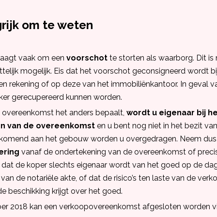
rijk om te weten
raagt vaak om een
voorschot
te storten als waarborg. Dit is 
telijk mogelijk. Eis dat het voorschot geconsigneerd wordt bij
igen rekening of op deze van het immobiliënkantoor. In geval 
jker gerecupereerd kunnen worden.
e overeenkomst het anders bepaalt,
wordt u eigenaar bij h
n van de overeenkomst
en u bent nog niet in het bezit va
 toekomend aan het gebouw worden u overgedragen. Neem dus
ering
vanaf de ondertekening van de overeenkomst of precis
dat de koper slechts eigenaar wordt van het goed op de da
an de notariële akte, of dat de risico’s ten laste van de verko
e beschikking krijgt over het goed.
ber 2018 kan een verkoopovereenkomst afgesloten worden vi