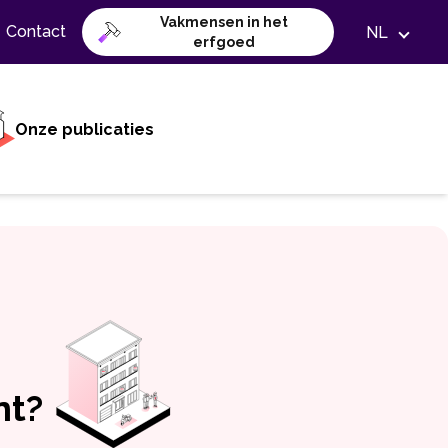
Vakmensen in het
Contact
NL
erfgoed
Onze publicaties
nt?