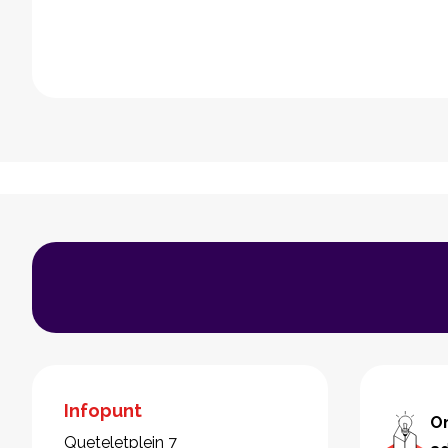
Infopunt
O
Queteletplein 7