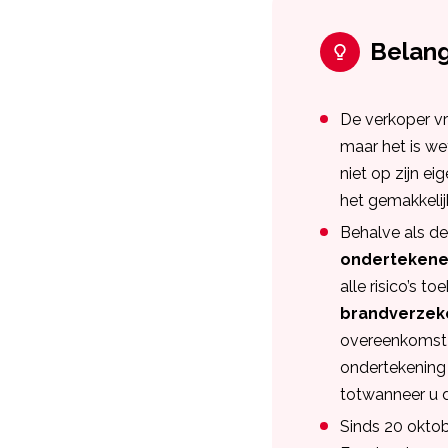
Belang
De verkoper v
maar het is wet
niet op zijn e
het gemakkeli
Behalve als d
ondertekene
alle risico’s
brandverzek
overeenkomst 
ondertekening v
totwanneer u d
Sinds 20 okto