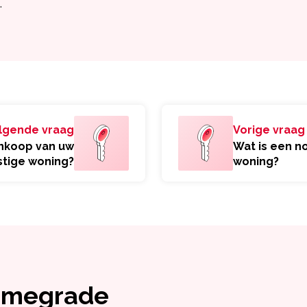
.
lgende vraag
Vorige vraag
ankoop van uw
Wat is een n
tige woning?
woning?
Homegrade