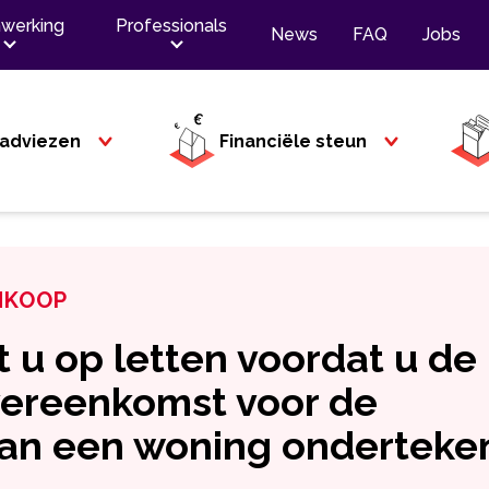
werking
Professionals
News
FAQ
Jobs
adviezen
Financiële steun
NKOOP
 u op letten voordat u de
ereenkomst voor de
an een woning onderteke