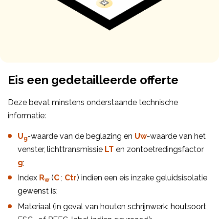
Eis een gedetailleerde offerte
Deze bevat minstens onderstaande technische
informatie:
U
-waarde van de beglazing en
Uw
-waarde van het
g
venster, lichttransmissie
LT
en zontoetredingsfactor
g
;
Index
R
(
C
;
Ctr
) indien een eis inzake geluidsisolatie
w
gewenst is;
Materiaal (in geval van houten schrijnwerk: houtsoort,