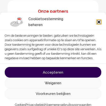
Onze partners
Cookietoestemming
beheren
Om de beste ervaringen te bieden, gebruiken we technologieën
zoals cookies om apparaatinformatie op te slaan en/of te openen.
Door toestemming te geven voor deze technologieën kunnen we
gegevens zoals surfgedrag of unieke ID's op deze site verwerken. Als
u geen toestemming geeft of uw toestemming intrekt, kan dit een
negatieve invloed hebben op bepaalde kenmerken en functies.
© 2026 - Homegrade
Made with
by
Deligraph
love
Accepteren
Algemene gebruiksvoorwaarden
Cookies
Weigeren
Privacybeleid
Toegankelijkheidsverklaring
Voorkeuren bekijken
Cookies
Privacybeleid
Algemene gebruiksvoorwaarden