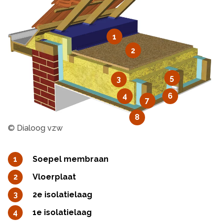
1
2
5
3
4
6
7
8
© Dialoog vzw
Soepel membraan
Vloerplaat
2e isolatielaag
1e isolatielaag