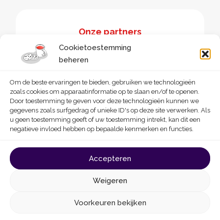
Onze partners
Cookietoestemming
beheren
Om de beste ervaringen te bieden, gebruiken we technologieën
zoals cookies om apparaatinformatie op te slaan en/of te openen.
Door toestemming te geven voor deze technologieën kunnen we
gegevens zoals surfgedrag of unieke ID's op deze site verwerken. Als
u geen toestemming geeft of uw toestemming intrekt, kan dit een
negatieve invloed hebben op bepaalde kenmerken en functies.
© 2026 - Homegrade
Made with
by
Deligraph
love
Accepteren
Algemene gebruiksvoorwaarden
Cookies
Weigeren
Privacybeleid
Toegankelijkheidsverklaring
Voorkeuren bekijken