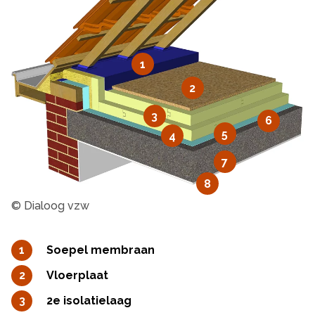
1
2
3
6
5
4
7
8
© Dialoog vzw
Soepel membraan
Vloerplaat
2e isolatielaag