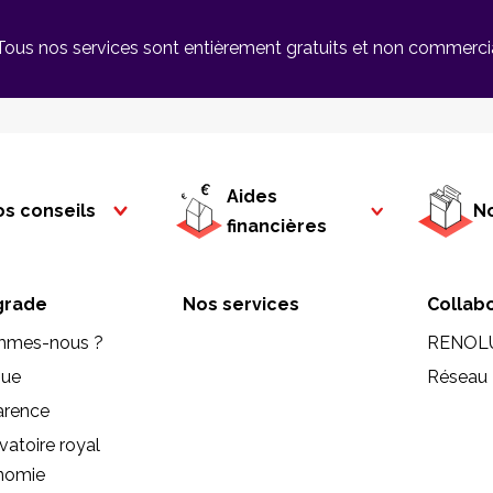
Tous nos services sont entièrement gratuits et non commerci
Aides
s conseils
No
financières
rade
Nos services
Collab
mmes-nous ?
RENOL
que
Réseau 
arence
vatoire royal
onomie