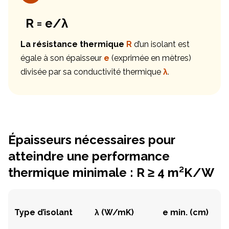
R = e/λ
La résistance thermique
R
d’un isolant est
égale à son épaisseur
e
(exprimée en mètres)
divisée par sa conductivité thermique
λ
.
Épaisseurs nécessaires pour
atteindre une performance
thermique minimale : R ≥ 4 m²K/W
Type d’isolant
λ (W/mK)
e min. (cm)