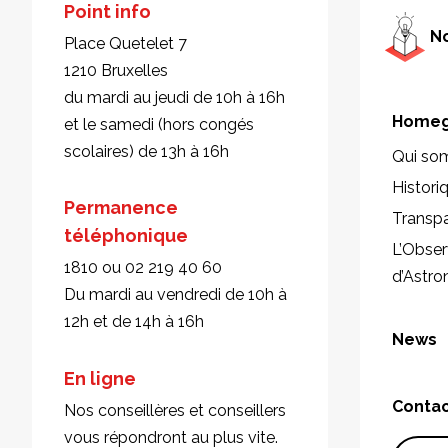
Point info
No
Place Quetelet 7
1210 Bruxelles
du mardi au jeudi de 10h à 16h
Homeg
et le samedi (hors congés
scolaires) de 13h à 16h
Qui so
Histori
Permanence
Transp
téléphonique
L’Obser
1810 ou 02 219 40 60
d’Astr
Du mardi au vendredi de 10h à
12h et de 14h à 16h
News
En ligne
Conta
Nos conseillères et conseillers
vous répondront au plus vite.