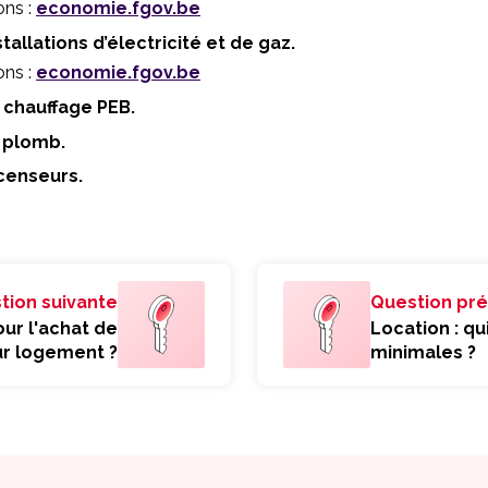
ons :
economie.fgov.be
tallations d’électricité et de gaz.
ons :
economie.fgov.be
 chauffage PEB.
 plomb.
censeurs.
tion suivante
Question pr
r l'achat de
Location : qu
r logement ?
minimales ?