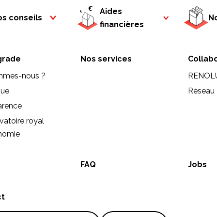
Aides
s conseils
No
financières
rade
Nos services
Collab
mmes-nous ?
RENOL
que
Réseau 
arence
vatoire royal
onomie
FAQ
Jobs
ct