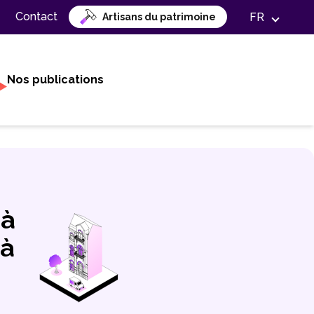
Contact
FR
Artisans du patrimoine
Nos publications
 à
 à