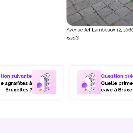
Avenue Jef Lambeaux 12, 1060
Isselé
tion suivante
Question pr
e sgraffites à
Quelle prime
Bruxelles ?
cave à Bruxel