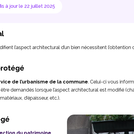
is à jour le 22 juillet 2025
al
ifient l’aspect architectural d’un bien nécessitent l’obtention
protégé
rvice de l’urbanisme de la commune
. Celui-ci vous infor
 être demandés lorsque l’aspect architectural est modifié (
matériaux, d’épaisseur, etc.).
égé
rection du patrimoine