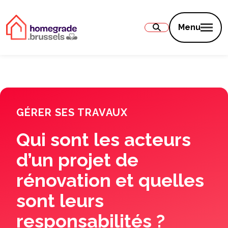
Contenu
Menu
GÉRER SES TRAVAUX
Qui sont les acteurs
d’un projet de
rénovation et quelles
sont leurs
responsabilités ?