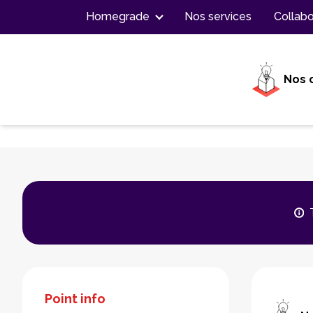
Contenu
Homegrade
Nos services
Collabo
Nos 
Point info