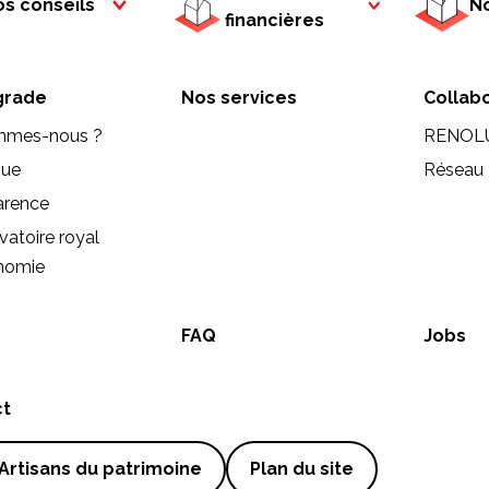
s conseils
No
financières
rade
Nos services
Collab
mmes-nous ?
RENOL
que
Réseau 
arence
vatoire royal
onomie
FAQ
Jobs
ct
Artisans du patrimoine
Plan du site