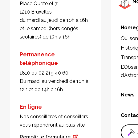
No
Place Quetelet 7
1210 Bruxelles
du mardi au jeudi de 10h à 16h
Homeg
et le samedi (hors congés
scolaires) de 13h à 16h
Qui so
Histori
Permanence
Transp
téléphonique
L’Obser
1810 ou 02 219 40 60
d’Astr
Du mardi au vendredi de 10h à
12h et de 14h à 16h
News
En ligne
Conta
Nos conseillères et conseillers
vous répondront au plus vite.
Remplir le formulaire