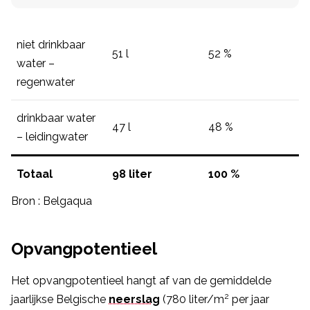
niet drinkbaar
51 l
52 %
water –
regenwater
drinkbaar water
47 l
48 %
– leidingwater
Totaal
98 liter
100 %
Bron : Belgaqua
Opvangpotentieel
Het opvangpotentieel hangt af van de gemiddelde
2
jaarlijkse Belgische
neerslag
(780 liter/m
per jaar