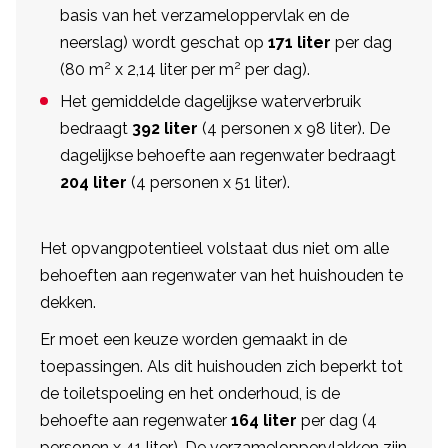
basis van het verzameloppervlak en de
neerslag) wordt geschat op
171 liter
per dag
2
2
(80 m
x 2,14 liter per m
per dag).
Het gemiddelde dagelijkse waterverbruik
bedraagt
392 liter
(4 personen x 98 liter). De
dagelijkse behoefte aan regenwater bedraagt
204 liter
(4 personen x 51 liter).
Het opvangpotentieel volstaat dus niet om alle
behoeften aan regenwater van het huishouden te
dekken.
Er moet een keuze worden gemaakt in de
toepassingen. Als dit huishouden zich beperkt tot
de toiletspoeling en het onderhoud, is de
behoefte aan regenwater
164 liter
per dag (4
personen x 41 liter). De verzameloppervlakken zijn