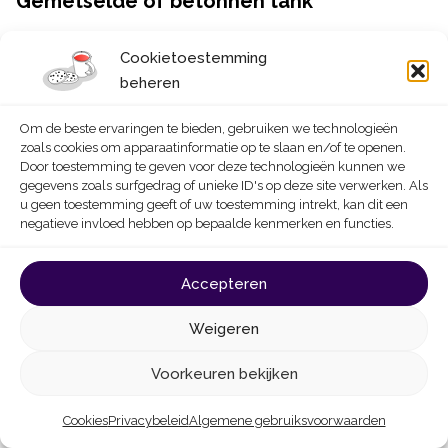
Gemetselde of betonnen tank
Voordelen
Cookietoestemming
beheren
Door zijn gewicht is hij goed bestand tegen de druk
van het grondwater.
Om de beste ervaringen te bieden, gebruiken we technologieën
Zijn kostprijs is lager dan die van kunststoftanks.
zoals cookies om apparaatinformatie op te slaan en/of te openen.
Door toestemming te geven voor deze technologieën kunnen we
Zijn alkalische componenten (in het cement)
gegevens zoals surfgedrag of unieke ID's op deze site verwerken. Als
u geen toestemming geeft of uw toestemming intrekt, kan dit een
neutraliseren geleidelijk de zuurtegraad van het water.
negatieve invloed hebben op bepaalde kenmerken en functies.
Zijn inertie zorgt voor een constante
watertemperatuur.
Accepteren
Nadelen
Weigeren
De installatie van een nieuwe tank is niet altijd mogelijk
Voorkeuren bekijken
vanwege zijn gewicht en/of het beperkte keuzeaanbod.
Zo kan de installatie op een binnenplaats ingewikkeld
Cookies
Privacybeleid
Algemene gebruiksvoorwaarden
zijn.