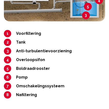
4
5
3
Voorfiltering
Tank
Anti-turbulentievoorziening
Overloopsifon
Boldraadrooster
Pomp
Omschakelingssysteem
Nafiltering