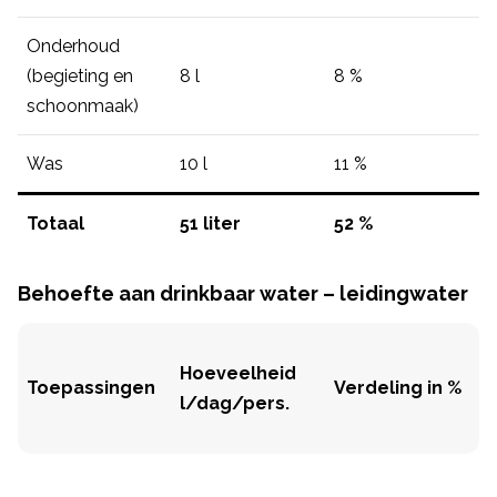
Onderhoud
(begieting en
8 l
8 %
schoonmaak)
Was
10 l
11 %
Totaal
51 liter
52 %
Behoefte aan drinkbaar water – leidingwater
Hoeveelheid
Toepassingen
Verdeling in %
l/dag/pers.