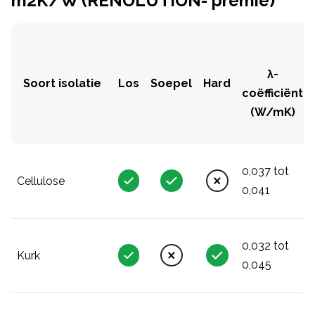
m2K/W (RENOLUTION- premie)
λ-
Soort isolatie
Los
Soepel
Hard
coëfficiënt
(W/mK)
0,037 tot
Cellulose
0,041
0,032 tot
Kurk
0,045