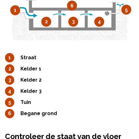
6
5
1
2
3
4
Straat
Kelder 1
Kelder 2
Kelder 3
Tuin
Begane grond
Controleer de staat van de vloer