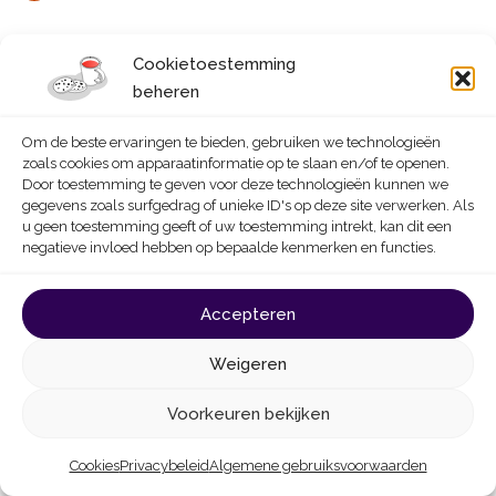
Dampscherm
Cookietoestemming
beheren
Zware vloeren
(beton en baksteen) zijn voldoende
Om de beste ervaringen te bieden, gebruiken we technologieën
dampdicht: ze fungeren als
dampscherm
, dus het is
zoals cookies om apparaatinformatie op te slaan en/of te openen.
niet nodig om er een te voorzien.
Door toestemming te geven voor deze technologieën kunnen we
gegevens zoals surfgedrag of unieke ID's op deze site verwerken. Als
u geen toestemming geeft of uw toestemming intrekt, kan dit een
Afwerking van het plafond
negatieve invloed hebben op bepaalde kenmerken en functies.
Als u een afwerking onder de isolatie wilt, kunt u kiezen
Accepteren
voor meerlaagse panelen die de isolatie combineren
met een gipsplaat of houtvezelplaat. Hierdoor is er geen
Weigeren
extra frame nodig om de afwerkingspanelen op te
Voorkeuren bekijken
hangen.
Als een goede brandreactie vereist is, met name voor
Cookies
Privacybeleid
Algemene gebruiksvoorwaarden