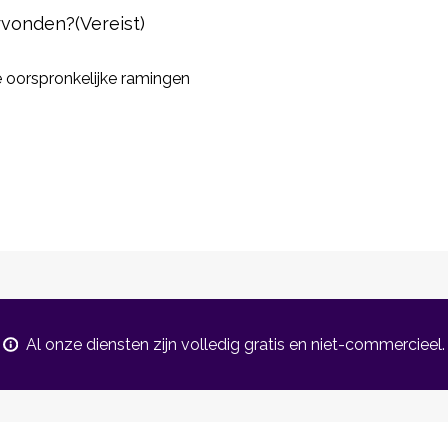
ervonden?
(Vereist)
 oorspronkelijke ramingen
Al onze diensten zijn volledig gratis en niet-commercieel.