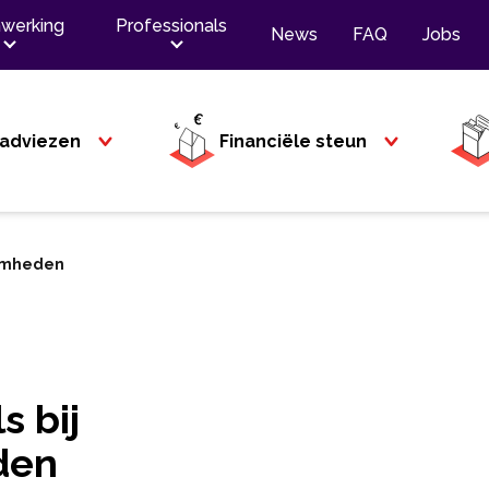
werking
Professionals
News
FAQ
Jobs
adviezen
Financiële steun
aamheden
s bij
den