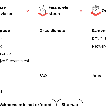
nze
Financiële
On
dviezen
steun
rade
Onze diensten
Samen
ns
RENOL
ek
Netwer
rantie
ijke Sterrenwacht
FAQ
Jobs
ct
Vakmensen in het erfgoed
Sitemap