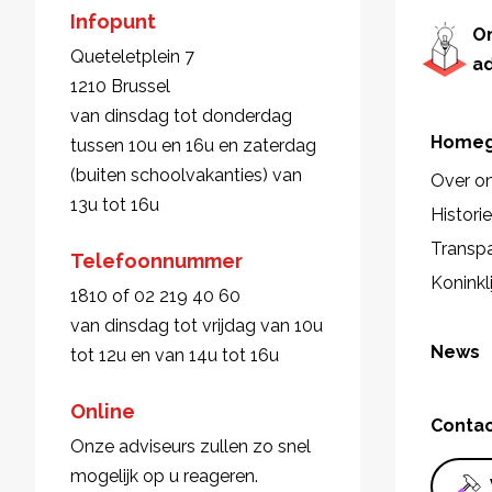
Infopunt
O
Queteletplein 7
a
1210 Brussel
van dinsdag tot donderdag
Homeg
tussen 10u en 16u en zaterdag
(buiten schoolvakanties) van
Over o
13u tot 16u
Histori
Transpa
Telefoonnummer
Koninkl
1810 of 02 219 40 60
van dinsdag tot vrijdag van 10u
News
tot 12u en van 14u tot 16u
Online
Conta
Onze adviseurs zullen zo snel
mogelijk op u reageren.