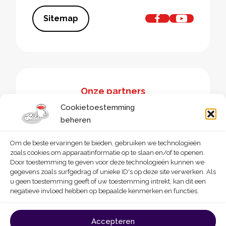
Sitemap
Onze partners
Cookietoestemming
beheren
Om de beste ervaringen te bieden, gebruiken we technologieën
zoals cookies om apparaatinformatie op te slaan en/of te openen.
Door toestemming te geven voor deze technologieën kunnen we
gegevens zoals surfgedrag of unieke ID's op deze site verwerken. Als
u geen toestemming geeft of uw toestemming intrekt, kan dit een
negatieve invloed hebben op bepaalde kenmerken en functies.
© 2026 - Homegrade
Made with
by
Deligraph
love
Accepteren