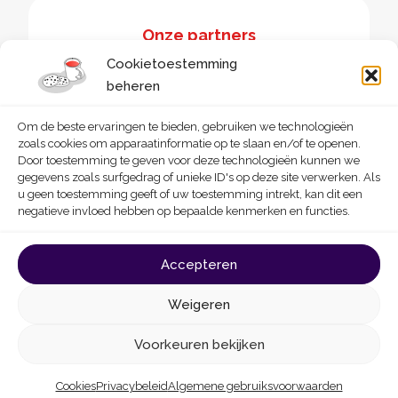
Onze partners
Cookietoestemming
beheren
Om de beste ervaringen te bieden, gebruiken we technologieën
zoals cookies om apparaatinformatie op te slaan en/of te openen.
Door toestemming te geven voor deze technologieën kunnen we
gegevens zoals surfgedrag of unieke ID's op deze site verwerken. Als
u geen toestemming geeft of uw toestemming intrekt, kan dit een
negatieve invloed hebben op bepaalde kenmerken en functies.
© 2026 - Homegrade
Made with
by
Deligraph
love
Accepteren
Algemene gebruiksvoorwaarden
Cookies
Weigeren
Privacybeleid
Toegankelijkheidsverklaring
Voorkeuren bekijken
Cookies
Privacybeleid
Algemene gebruiksvoorwaarden