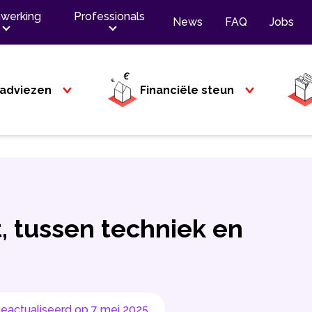
werking
Professionals
News
FAQ
Jobs
adviezen
Financiële steun
t, tussen techniek en
eactualiseerd op 7 mei 2025