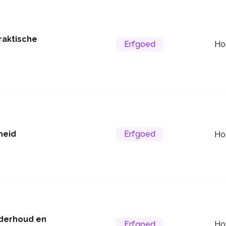
raktische
Erfgoed
Ho
heid
Erfgoed
Ho
nderhoud en
Erfgoed
Ho