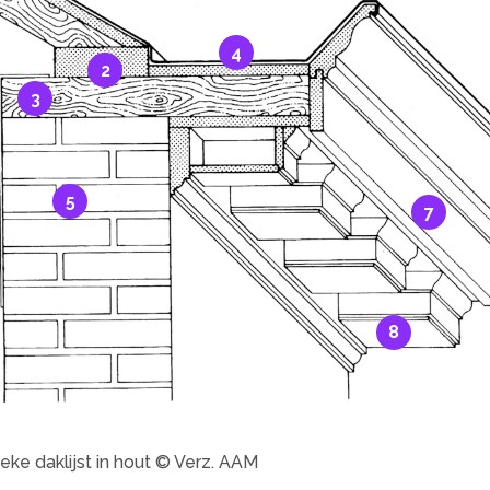
4
2
3
5
7
8
ieke daklijst in hout © Verz. AAM