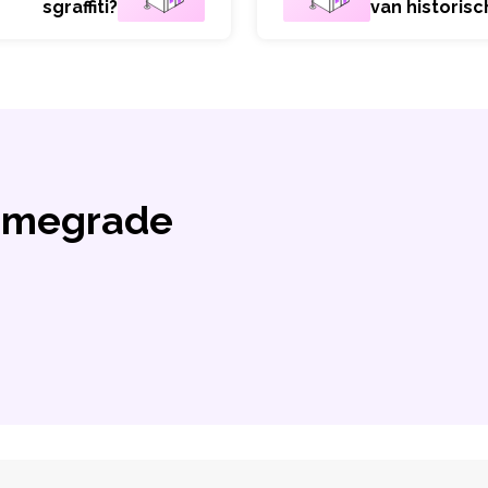
sgraffiti?
van historis
Homegrade