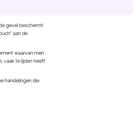
 de gevel beschermt
touch” aan de
l element waarvan men
 vaak te lijden heeft
ine handelingen die