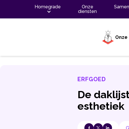
Inhoud
Homegrade
Onze
Samen
diensten
Onze 
ERFGOED
De daklijs
esthetiek
G